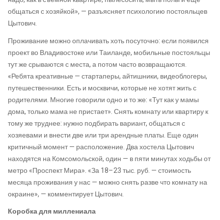
общаться с хозяйкой», — разъясняет психологию постояльцев
Цытович.
Проживание можно оплачивать хоть посуточно: если появился
проект во Владивостоке или Таиланде, мобильные постояльцы
тут же срываются с места, а потом часто возвращаются.
«Ребята креативные — стартаперы, айтишники, видеоблогеры,
путешественники. Есть и москвичи, которые не хотят жить с
родителями. Многие говорили одно и то же: «Тут как у мамы
дома, только мама не пристает». Снять комнату или квартиру к
тому же труднее: нужно подбирать вариант, общаться с
хозяевами и внести две или три арендные платы. Еще один
критичный момент — расположение. Два хостела Цытович
находятся на Комсомольской, один — в пяти минутах ходьбы от
метро «Проспект Мира». «За 18–23 тыс. руб. — стоимость
месяца проживания у нас — можно снять разве что комнату на
окраине», — комментирует Цытович.
Коробка для миллениала