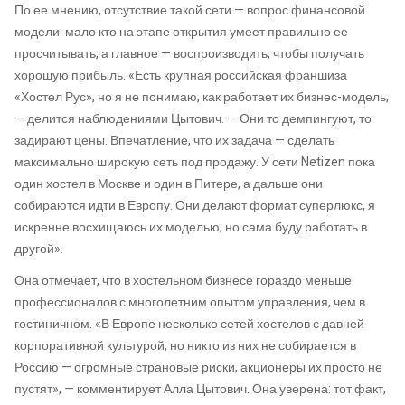
По ее мнению, отсутствие такой сети — вопрос финансовой
модели: мало кто на этапе открытия умеет правильно ее
просчитывать, а главное — воспроизводить, чтобы получать
хорошую прибыль. «Есть крупная российская франшиза
«Хостел Рус», но я не понимаю, как работает их бизнес-модель,
— делится наблюдениями Цытович. — Они то демпингуют, то
задирают цены. Впечатление, что их задача — сделать
максимально широкую сеть под продажу. У сети Netizen пока
один хостел в Москве и один в Питере, а дальше они
собираются идти в Европу. Они делают формат суперлюкс, я
искренне восхищаюсь их моделью, но сама буду работать в
другой».
Она отмечает, что в хостельном бизнесе гораздо меньше
профессионалов с многолетним опытом управления, чем в
гостиничном. «В Европе несколько сетей хостелов с давней
корпоративной культурой, но никто из них не собирается в
Россию — огромные страновые риски, акционеры их просто не
пустят», — комментирует Алла Цытович. Она уверена: тот факт,