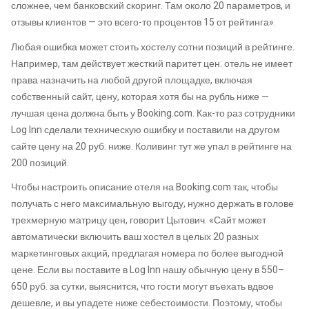
сложнее, чем банковский скоринг. Там около 20 параметров, и
отзывы клиентов — это всего-то процентов 15 от рейтинга».
Любая ошибка может стоить хостелу сотни позиций в рейтинге.
Например, там действует жесткий паритет цен: отель не имеет
права назначить на любой другой площадке, включая
собственный сайт, цену, которая хотя бы на рубль ниже —
лучшая цена должна быть у Booking.com. Как-то раз сотрудники
Log Inn сделали техническую ошибку и поставили на другом
сайте цену на 20 руб. ниже. Коливинг тут же упал в рейтинге на
200 позиций.
Чтобы настроить описание отеля на Booking.com так, чтобы
получать с него максимальную выгоду, нужно держать в голове
трехмерную матрицу цен, говорит Цытович. «Сайт может
автоматически включить ваш хостел в целых 20 разных
маркетинговых акций, предлагая номера по более выгодной
цене. Если вы поставите в Log Inn нашу обычную цену в 550–
650 руб. за сутки, выяснится, что гости могут въехать вдвое
дешевле, и вы упадете ниже себестоимости. Поэтому, чтобы