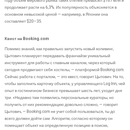
году объем мирового рынка таких отелей превысил $167 млн и
продолжает расти на 6,3%. Их популярность объясняется в
основном невысокой ценой — например, в Японии она
составляет $20–35.
Квест на Booking.com
Помимо знаний, как правильно запустить новый коливинг,
Цытович планирует передавать франчайзи уникальный
инструмент для работы с главным каналом, через который
сегодня продвигают себя хостелы, — платформой Booking.com.
Сейчас работа с порталом, — это квест, говорит Цытович. На то,
чтобы заполнить карточку объекта, у управляющего Log Inn, чей
опыт в гостиничном бизнесе превышает шесть лет, уходит дня
три. «Недавно там появились персональные кураторы, но
получить от них рекомендацию довольно сложно, — говорит
Цытович, — Booking.com не учит собой пользоваться, ты до
всего должен дойти сам. Алгоритм, согласно которому он
помещает объект на определенную позицию в поиске,