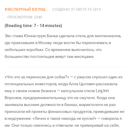
#ЭКСПЕРТНЫЙ ВЗГЛЯД
СОЗДАНО: 07 АВГУСТА 2019
ПРОСМОТРОВ: 2349
(Reading time: 7 - 14 minutes)
Экс-глава Юниаструм Банка сделала отель для миллениалов,
где приехавшие в Москву люди могли бы переночевать в
небольших коробках. Со временем выяснилось, что
большинство постояльцев живут там месяцами.
«Что это за переноски для собак?» — с ужасом спросил один из
потенциальных инвесторов, когда Алла Цытович рассказала
ему о своем новом бизнесе — капсульном отеле Log Inn.
Впрочем, предпринимательницу это не смутило. Когда она
занимала высокие должности в банках, маркетологи не раз
приносили ей проекты финансовых продуктов, приводившие ее
в недоумение. «Лично я такое никогда не куплю!» — говорила я
им. Они только смеялись и отвечали: не примеривай на себя,