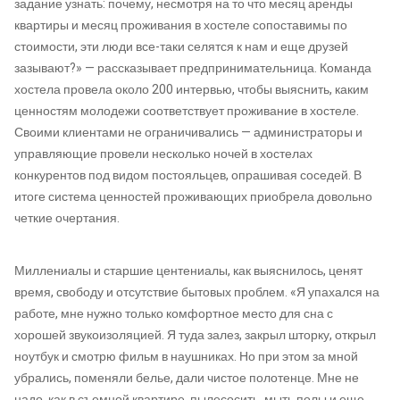
задание узнать: почему, несмотря на то что месяц аренды
квартиры и месяц проживания в хостеле сопоставимы по
стоимости, эти люди все-таки селятся к нам и еще друзей
зазывают?» — рассказывает предпринимательница. Команда
хостела провела около 200 интервью, чтобы выяснить, каким
ценностям молодежи соответствует проживание в хостеле.
Своими клиентами не ограничивались — администраторы и
управляющие провели несколько ночей в хостелах
конкурентов под видом постояльцев, опрашивая соседей. В
итоге система ценностей проживающих приобрела довольно
четкие очертания.
Миллениалы и старшие центениалы, как выяснилось, ценят
время, свободу и отсутствие бытовых проблем. «Я упахался на
работе, мне нужно только комфортное место для сна с
хорошей звукоизоляцией. Я туда залез, закрыл шторку, открыл
ноутбук и смотрю фильм в наушниках. Но при этом за мной
убрались, поменяли белье, дали чистое полотенце. Мне не
надо, как в съемной квартире, пылесосить, мыть полы и еще