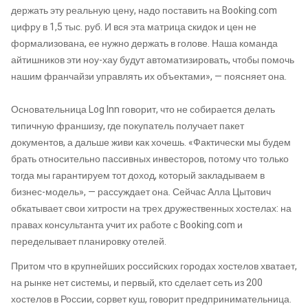
держать эту реальную цену, надо поставить на Booking.com
цифру в 1,5 тыс. руб. И вся эта матрица скидок и цен не
формализована, ее нужно держать в голове. Наша команда
айтишников эти ноу-хау будут автоматизировать, чтобы помочь
нашим франчайзи управлять их объектами», — поясняет она.
Основательница Log Inn говорит, что не собирается делать
типичную франшизу, где покупатель получает пакет
документов, а дальше живи как хочешь. «Фактически мы будем
брать относительно пассивных инвесторов, потому что только
тогда мы гарантируем тот доход, который закладываем в
бизнес-модель», — рассуждает она. Сейчас Алла Цытович
обкатывает свои хитрости на трех дружественных хостелах: на
правах консультанта учит их работе с Booking.com и
переделывает планировку отелей.
Притом что в крупнейших российских городах хостелов хватает,
на рынке нет системы, и первый, кто сделает сеть из 200
хостелов в России, сорвет куш, говорит предпринимательница.