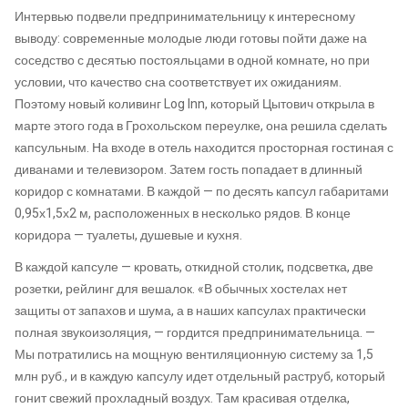
Интервью подвели предпринимательницу к интересному
выводу: современные молодые люди готовы пойти даже на
соседство с десятью постояльцами в одной комнате, но при
условии, что качество сна соответствует их ожиданиям.
Поэтому новый коливинг Log Inn, который Цытович открыла в
марте этого года в Грохольском переулке, она решила сделать
капсульным. На входе в отель находится просторная гостиная с
диванами и телевизором. Затем гость попадает в длинный
коридор с комнатами. В каждой — по десять капсул габаритами
0,95х1,5х2 м, расположенных в несколько рядов. В конце
коридора — туалеты, душевые и кухня.
В каждой капсуле — кровать, откидной столик, подсветка, две
розетки, рейлинг для вешалок. «В обычных хостелах нет
защиты от запахов и шума, а в наших капсулах практически
полная звукоизоляция, — гордится предпринимательница. —
Мы потратились на мощную вентиляционную систему за 1,5
млн руб., и в каждую капсулу идет отдельный раструб, который
гонит свежий прохладный воздух. Там красивая отделка,