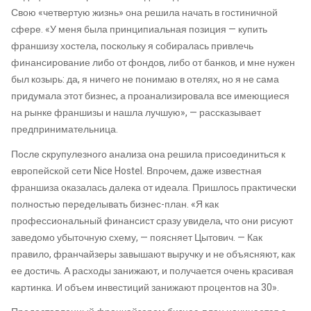
Свою «четвертую жизнь» она решила начать в гостиничной
сфере. «У меня была принципиальная позиция — купить
франшизу хостела, поскольку я собиралась привлечь
финансирование либо от фондов, либо от банков, и мне нужен
был козырь: да, я ничего не понимаю в отелях, но я не сама
придумала этот бизнес, а проанализировала все имеющиеся
на рынке франшизы и нашла лучшую», — рассказывает
предпринимательница.
После скрупулезного анализа она решила присоединиться к
европейской сети Nice Hostel. Впрочем, даже известная
франшиза оказалась далека от идеала. Пришлось практически
полностью переделывать бизнес-план. «Я как
профессиональный финансист сразу увидела, что они рисуют
заведомо убыточную схему, — поясняет Цытович. — Как
правило, франчайзеры завышают выручку и не объясняют, как
ее достичь. А расходы занижают, и получается очень красивая
картинка. И объем инвестиций занижают процентов на 30».