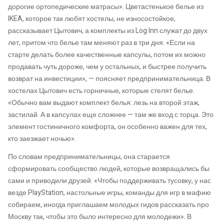
дорогие ортопедические матрасы». Цветастенькое белье из
IKEA, которое так любят хостелы, не износостойкое,
рассказывает Цытович, а комплекты из Log Inn служат до двух
лет, притом что белье там меняют раз в три дня. «Если на
старте делать более качественные капсулы, потом их можно
продавать чуть дороже, чем у остальных, и быстрее получить
возврат на инвестиции», — поясняет предпринимательница. В
хостелах Цытович есть горничные, которые стелят белье.
«Обычно вам выдают комплект белья: лезь на второй этаж,
застилай. А в капсулах еще сложнее — там же вход с торца. Это
элемент гостиничного комфорта, он особенно важен для тех,
кто заезжает ночью».
По словам предпринимательницы, она старается
сформировать сообщество людей, которые возвращались бы
сами и приводили друзей: «Чтобы поддерживать тусовку, у нас
везде PlayStation, настольные игры, команды для игр в мафию
собираем, иногда приглашаем молодых гидов рассказать про
Москву так, чтобы это было интересно для молодежи». В