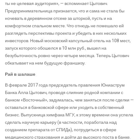
ты не целевая аудитория», — вспоминает Цытович.
Предпринимательница признается, что и сама не стала бы
ночевать в деревянном отсеке за шторкой, пусть и на
комфортном спальном месте. Что отнюдь не помешало ей
разглядеть перспективы проекта и убедить в них нескольких
инвесторов. Новый московский капсульный отель на 108 мест,
запуск которого обошелся в 10 млн руб., вышел на
безубыточность ровно через четыре месяца. Теперь Цытович
обкатывает на нем будущую франшизу.
Рай в шалаше
В феврале 2017 года председатель правления Юниаструм
Банка Алла Цытович, проводя слияние родной компании с
банком «Восточный», задумалась, чем заняться после сделки —
оставаться в банковской сфере или уходить в собственный
бизнес. Выпускница химфака МГУ, к этому времени она успела
сделать научную карьеру (в частности, поработала над
созданием препарата от СПИДа), потрудиться в сфере
медицинского страхования и дойти до высокого поста в банке.