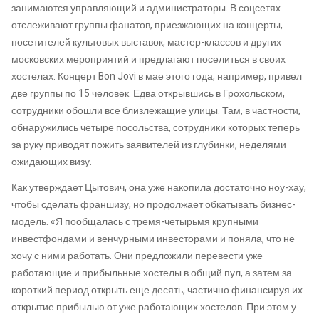
занимаются управляющий и администраторы. В соцсетях
отслеживают группы фанатов, приезжающих на концерты,
посетителей культовых выставок, мастер-классов и других
московских мероприятий и предлагают поселиться в своих
хостелах. Концерт Bon Jovi в мае этого года, например, привел
две группы по 15 человек. Едва открывшись в Грохольском,
сотрудники обошли все близлежащие улицы. Там, в частности,
обнаружились четыре посольства, сотрудники которых теперь
за руку приводят пожить заявителей из глубинки, неделями
ожидающих визу.
Как утверждает Цытович, она уже накопила достаточно ноу-хау,
чтобы сделать франшизу, но продолжает обкатывать бизнес-
модель. «Я пообщалась с тремя-четырьмя крупными
инвестфондами и венчурными инвесторами и поняла, что не
хочу с ними работать. Они предложили перевести уже
работающие и прибыльные хостелы в общий пул, а затем за
короткий период открыть еще десять, частично финансируя их
открытие прибылью от уже работающих хостелов. При этом у