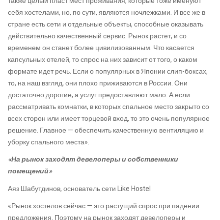
также целый пласт мест проживания, которые тоже именуют
себя хостелами, но, по сути, являются ночлежками. И все же в
стране есть сети и отдельные объекты, способные оказывать
действительно качественный сервис. Рынок растет, и со
временем он станет более цивилизованным. Что касается
капсульных отелей, то спрос на них зависит от того, о каком
формате идет речь. Если о популярных в Японии слип-боксах,
то, на наш взгляд, они плохо приживаются в России. Они
достаточно дорогие, а услуг предоставляют мало. А если
рассматривать комнатки, в которых спальное место закрыто со
всех сторон или имеет торцевой вход, то это очень популярное
решение. Главное — обеспечить качественную вентиляцию и
уборку спального места».
«На рынок заходят девелоперы и собственники
помещений»
Аяз Шабутдинов, основатель сети Like Hostel
«Рынок хостелов сейчас — это растущий спрос при падении
предложения. Поэтому на рынок заходят девелоперы и