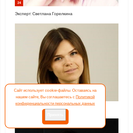
24
Эксперт: Светлана Горелкина
Сайт использует cookie-файлы. Оставаясь на
нашем сайте, Вы соглашаетесь с
Политикой
25
конфиденциальности персональных данных
Эксперт: Софья Сунцова, «Леруа Мерлен»
Принять