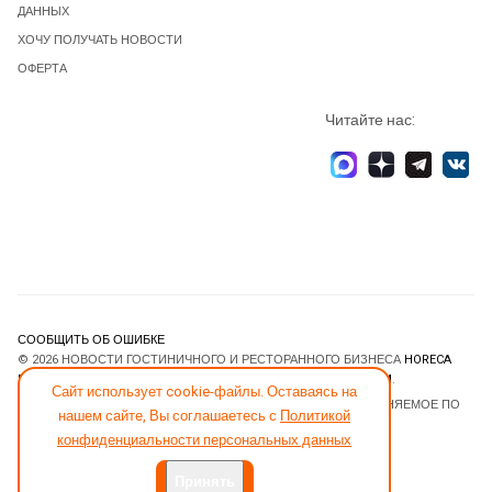
ДАННЫХ
ХОЧУ ПОЛУЧАТЬ НОВОСТИ
ОФЕРТА
Читайте нас:
СООБЩИТЬ ОБ ОШИБКЕ
© 2026 НОВОСТИ ГОСТИНИЧНОГО И РЕСТОРАННОГО БИЗНЕСА
HORECA
ESTATE
. ВСЕ ПРАВА ЗАЩИЩЕНЫ. DESIGNED BY
JOOMLART.COM
.
Сайт использует cookie-файлы. Оставаясь на
JOOMLA! CMS
- ПРОГРАММНОЕ ОБЕСПЕЧЕНИЕ, РАСПРОСТРАНЯЕМОЕ ПО
нашем сайте, Вы соглашаетесь с
Политикой
ЛИЦЕНЗИИ
GNU GENERAL PUBLIC LICENSE
.
конфиденциальности персональных данных
Принять