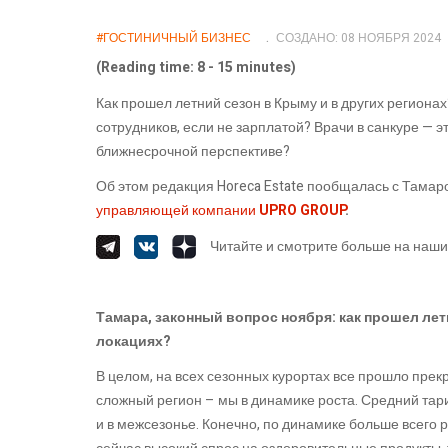
#ГОСТИНИЧНЫЙ БИЗНЕС
СОЗДАНО: 08 НОЯБРЯ 2024
(Reading time: 8 - 15 minutes)
Как прошел летний сезон в Крыму и в других региона
сотрудников, если не зарплатой? Врачи в санкуре — 
ближнесрочной перспективе?
Об этом редакция Horeca Estate пообщалась с Тама
управляющей компании
UPRO GROUP
.
Читайте и смотрите больше на наши
Тамара, законный вопрос ноября: как прошел лет
локациях?
В целом, на всех сезонных курортах все прошло прекр
сложный регион – мы в динамике роста. Средний тариф
и в межсезонье. Конечно, по динамике больше всего