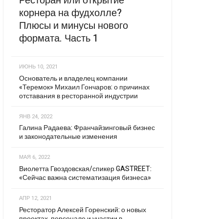
Ресторан или открытие
корнера на фудхолле?
Плюсы и минусы нового
формата. Часть 1
ИЮНЬ 10, 2021
Основатель и владелец компании
«Теремок» Михаил Гончаров: о причинах
отставания в ресторанной индустрии
ЯНВ 24, 2022
Галина Радаева: Франчайзинговый бизнес
и законодательные изменения
МАЯ 6, 2022
Виолетта Гвоздовская/спикер GASTREET:
«Сейчас важна систематизация бизнеса»
АПР 12, 2021
Ресторатор Алексей Горенский: о новых
проектах, персонале и участии в