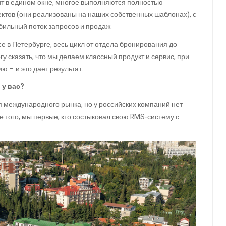
т в едином окне, многое выполняются полностью
ктов (они реализованы на наших собственных шаблонах), с
бильный поток запросов и продаж.
 в Петербурге, весь цикл от отдела бронирования до
 сказать, что мы делаем классный продукт и сервис, при
 – и это дает результат.
 у вас?
я международного рынка, но у российских компаний нет
ме того, мы первые, кто состыковал свою RMS-систему с