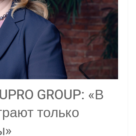
 UPRO GROUP: «В
грают только
ы»