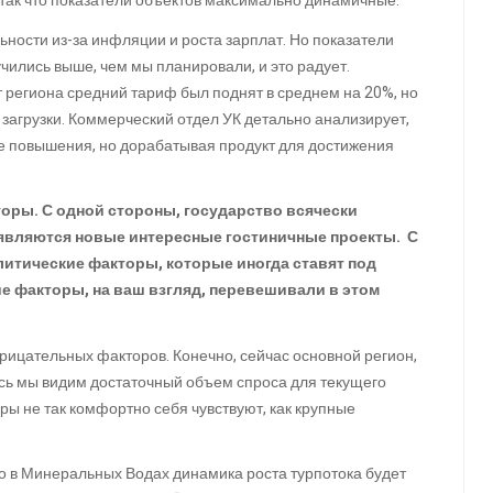
 так что показатели объектов максимально динамичные.
ности из-за инфляции и роста зарплат. Но показатели
чились выше, чем мы планировали, и это радует.
 региона средний тариф был поднят в среднем на 20%, но
 загрузки. Коммерческий отдел УК детально анализирует,
ее повышения, но дорабатывая продукт для достижения
оры. С одной стороны, государство всячески
оявляются новые интересные гостиничные проекты. С
литические факторы, которые иногда ставят под
ие факторы, на ваш взгляд, перевешивали в этом
трицательных факторов. Конечно, сейчас основной регион,
есь мы видим достаточный объем спроса для текущего
ы не так комфортно себя чувствуют, как крупные
о в Минеральных Водах динамика роста турпотока будет