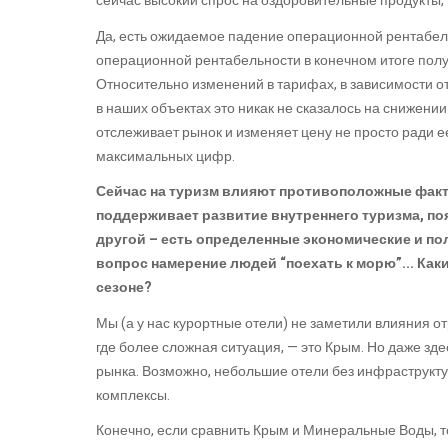
сейчас высокий спрос на оздоровительные продукты,
Да, есть ожидаемое падение операционной рентабель
операционной рентабельности в конечном итоге полу
Относительно изменений в тарифах, в зависимости от
в наших объектах это никак не сказалось на снижении
отслеживает рынок и изменяет цену не просто ради 
максимальных цифр.
Сейчас на туризм влияют противоположные факт
поддерживает развитие внутреннего туризма, п
другой – есть определенные экономические и по
вопрос намерение людей “поехать к морю”... Как
сезоне?
Мы (а у нас курортные отели) не заметили влияния о
где более сложная ситуация, — это Крым. Но даже зд
рынка. Возможно, небольшие отели без инфраструктур
комплексы.
Конечно, если сравнить Крым и Минеральные Воды, т