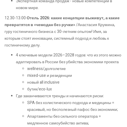
Экспертная команда продаж - новые компетенции в
новом мире.
12.30-13.00
Отель 2026: какие концепции выживут, а какие
превратятся в «чемодан без ручки»
/Анастасия Крумина,
гуру гостиничного бизнеса с 30-летним опытом! Имя, за
которым стоят инновации, системный подход и любовь к
гостиничному делу.
4 ключевые модели 2026–2028 годов: что из этого можно
адаптировать в России без убийства экономики проекта
wellness/долголетие
mixed-use и резиденции
новый all inclusive
бутик/eco-lux
Где заканчиваются тренды и начинаются риски:
SPA без холистического подхода и медицины =
красивый, но бесполезный пафос без экономики;
Апартаменты без сильного оператора =
медленное самоубийство актива;