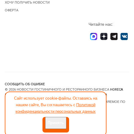
ХОЧУ ПОЛУЧАТЬ НОВОСТИ
ОФЕРТА
Читайте нас:
СООБЩИТЬ ОБ ОШИБКЕ
© 2026 НОВОСТИ ГОСТИНИЧНОГО И РЕСТОРАННОГО БИЗНЕСА
HORECA
ESTATE
. ВСЕ ПРАВА ЗАЩИЩЕНЫ. DESIGNED BY
JOOMLART.COM
.
Сайт использует cookie-файлы. Оставаясь на
JOOMLA! CMS
- ПРОГРАММНОЕ ОБЕСПЕЧЕНИЕ, РАСПРОСТРАНЯЕМОЕ ПО
нашем сайте, Вы соглашаетесь с
Политикой
ЛИЦЕНЗИИ
GNU GENERAL PUBLIC LICENSE
.
конфиденциальности персональных данных
Принять