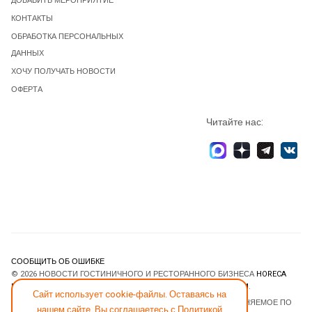
ДОБАВИТЬ МЕРОПРИЯТИЕ
КОНТАКТЫ
ОБРАБОТКА ПЕРСОНАЛЬНЫХ
ДАННЫХ
ХОЧУ ПОЛУЧАТЬ НОВОСТИ
ОФЕРТА
Читайте нас:
СООБЩИТЬ ОБ ОШИБКЕ
© 2026 НОВОСТИ ГОСТИНИЧНОГО И РЕСТОРАННОГО БИЗНЕСА
HORECA
ESTATE
. ВСЕ ПРАВА ЗАЩИЩЕНЫ. DESIGNED BY
JOOMLART.COM
.
Сайт использует cookie-файлы. Оставаясь на
JOOMLA! CMS
- ПРОГРАММНОЕ ОБЕСПЕЧЕНИЕ, РАСПРОСТРАНЯЕМОЕ ПО
нашем сайте, Вы соглашаетесь с
Политикой