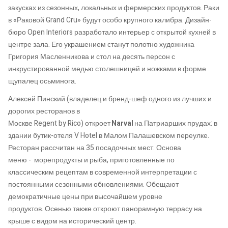
закусках из
сезонных, локальных и фермерских продуктов. Раки
в «Раковой
Grand
Cru
» будут особо крупного калибра. Дизайн-
бюро
Open
Interiors
разработало интерьер с открытой кухней в
центре зала. Его украшением станут полотно художника
Григория Масленникова и стол на десять персон с
инкрустированной медью столешницей и ножками в форме
щупалец осьминога.
Алексей Пинский
(владелец и бренд-шеф одного из лучших и
дорогих ресторанов в
Москве
Regent
by
Rico
)
откроет
Narval
на
Патриарших пруд
ах:
в
здании бутик-отеля V
Hotel
в Малом
Палашевском
переулке
.
Ресторан рассчитан на
35 посадочных мест. Основ
а
меню
-
морепродукты
и рыба, приготовленные по
классическим рецептам в современной интерпретации с
постоянными сезонными обновлениями. Обещают
демократичные цены
при высочайшем уровне
продуктов.
Осенью также откроют
панорамную террасу на
крыше с видом на исторический центр.