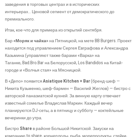
заведения в торговых центрах и в исторических
интерьерах…
Ценовой сегмент от демократического до
премиального.
Итак, кое-что для примера из открытий сентября.
Бар
«Моряк и чайка»
на Пятницкой, на мете
BB
Burgers
. Проект
находится
под управлением Сергея Евграфова и Александра
Казьмина
(управляют также барами «Варка» на
Таганке,
Bad.Bro.Bar
на Белорусской
,
Los
Bandidos
на Китай-
городе
и
«Волчья стая» на Мясницкой.
В «Депо» появится
Asiatique
Kitchen
×
Bar
(бренд-шеф —
Никита Кузьменко, шеф-бармен — Василий Жеглов) — бистро с
авторской паназиатской кухней. За винную карту отвечает
известный сомелье Владислав Маркин. Каждый вечер
планируются DJ-сеты, а в пятницу и субботу — коктейльные
вечеринки до утра.
Бистро
Share
в районе Большой Никитской.
Закуски на
компанию
to
share
, корнеплоды, рыба, морепродукты, стейки,