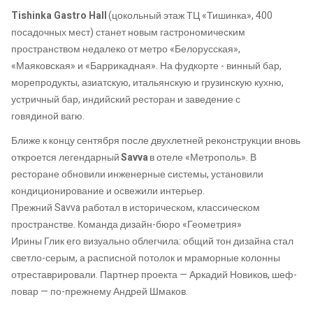
Tishinka
Gastro
Hall
(
цокольный этаж ТЦ «Тишинка»
, 400
посадочных мест
)
станет новым гастрономическим
пространством недалеко от метро «Белорусская»,
«Маяковская» и «Баррикадная». На
фудкорте
-
винный бар,
морепродукты, азиатскую, итальянскую и грузинскую кухню,
устричный бар, индийский ресторан и заведение с
говядиной
вагю
.
Ближе к концу сентября после двухлетней реконструкции вновь
откроется легендарный
Savva
в отеле «Метрополь». В
ресторане обновили инженерные системы, установили
кондиционирование и освежили интерьер.
Прежний
Savva
работал в историческом, классическом
пространстве. Команда дизайн-бюро «Геометрия»
Ирины
Глик
его визуально облегчила
: о
бщий тон дизайна стал
светло-серым,
а
расписной потолок и мраморные колонны
отреставрировали.
Партнер проекта — Аркадий Новиков, шеф-
повар — по-прежнему Андрей Шмаков.