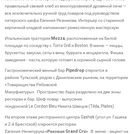
правильный свежий хлеб из многоуровневой дровяной печи —
все исключительно ручной труд поваров под руководством
питерского шефа Евгения Резникова.
И
нтерьер со старинной
кирпичной кладкой напоминает ремесленную мастерскую.
И
тальянская траттория
Mozza
, расположенная н
а Белой
площади по соседству с
Torro
Grill
и
Boston
.
В меню — пиццы,
брускетты, закуски, сеты к вину,
буррата
и моцарелла.
Фишка
заведения -
паста, которую готовят в огромной сырной голове.
Гастрономический винный бар
Pipndrop
откроется в
районе
Тульской,
рядом с Даниловским рынком, н
а территории
«Товарищества Рябовской
Мануфактуры»
.
П
ространство
бара
разделено на две зоны:
ресторан и бар.
Шеф повар -
выпускник
лондонской
Le
Cordon
Bleu
Никит
а
Швецов (
Tilda
,
Plates
).
На втором этаже ресторанного центра
Gashek
(угол ул. Гашека
и 2-й Брестской) откроется ресторан
Евгения
Ничипурука
«Раковая
Grand
Cru
»
.
В
меню
-
акцент на