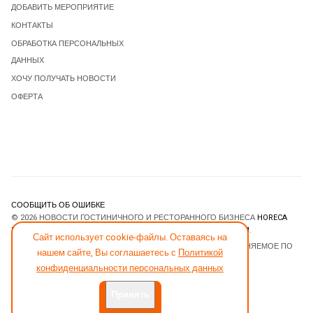
ДОБАВИТЬ МЕРОПРИЯТИЕ
КОНТАКТЫ
ОБРАБОТКА ПЕРСОНАЛЬНЫХ
ДАННЫХ
ХОЧУ ПОЛУЧАТЬ НОВОСТИ
ОФЕРТА
СООБЩИТЬ ОБ ОШИБКЕ
© 2026 НОВОСТИ ГОСТИНИЧНОГО И РЕСТОРАННОГО БИЗНЕСА
HORECA
ESTATE
. ВСЕ ПРАВА ЗАЩИЩЕНЫ. DESIGNED BY
JOOMLART.COM
.
Сайт использует cookie-файлы. Оставаясь на
JOOMLA! CMS
- ПРОГРАММНОЕ ОБЕСПЕЧЕНИЕ, РАСПРОСТРАНЯЕМОЕ ПО
нашем сайте, Вы соглашаетесь с
Политикой
ЛИЦЕНЗИИ
GNU GENERAL PUBLIC LICENSE
.
конфиденциальности персональных данных
Принять