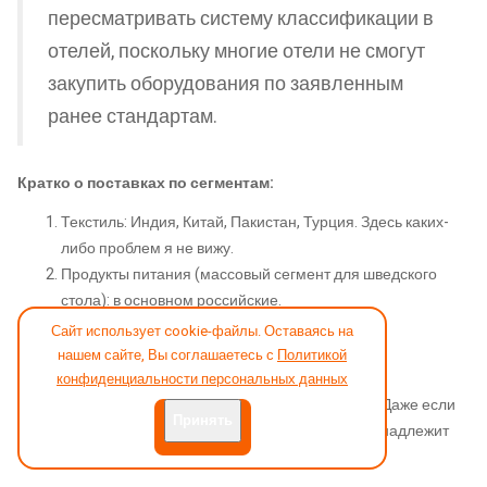
пересматривать систему классификации в
отелей, поскольку многие отели не смогут
закупить оборудования по заявленным
ранее стандартам.
Кратко о поставках по сегментам:
Текстиль: Индия, Китай, Пакистан, Турция. Здесь каких-
либо проблем я не вижу.
Продукты питания (массовый сегмент для шведского
стола): в основном российские.
Вина: Крым, Россия. Проблем также нет.
Сайт использует cookie-файлы. Оставаясь на
Кофе: к сожалению, у нас не производится.
нашем сайте, Вы соглашаетесь с
Политикой
Мебель: российская.
конфиденциальности персональных данных
Оборудование: наиболее проблемная часть. Даже если
Принять
заводы расположены в России, лицензия принадлежит
европейским странам или США.