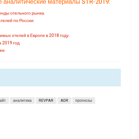
 аналитические материалы STR-2019:
нды отельного рынка.
телей по России.
мых отелей в Европе в 2018 году.
 2019 год.
щее.
айт
аналитика
REVPAR
ADR
прогнозы