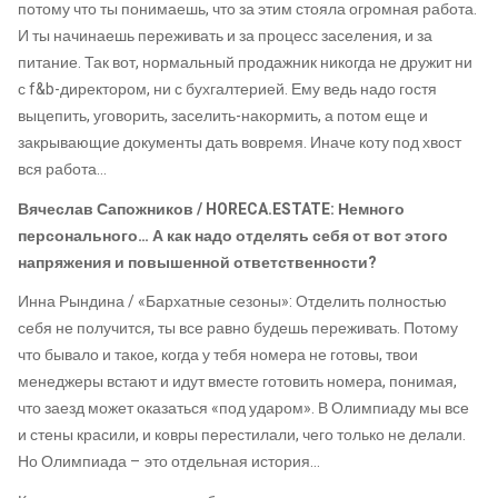
потому что ты понимаешь, что за этим стояла огромная работа.
И ты начинаешь переживать и за процесс заселения, и за
питание. Так вот, нормальный продажник никогда не дружит ни
с f&b-директором, ни с бухгалтерией. Ему ведь надо гостя
выцепить, уговорить, заселить-накормить, а потом еще и
закрывающие документы дать вовремя. Иначе коту под хвост
вся работа…
Вячеслав Сапожников / HORECA.ESTATE: Немного
персонального… А как надо отделять себя от вот этого
напряжения и повышенной ответственности?
Инна Рындина / «Бархатные сезоны»: Отделить полностью
себя не получится, ты все равно будешь переживать. Потому
что бывало и такое, когда у тебя номера не готовы, твои
менеджеры встают и идут вместе готовить номера, понимая,
что заезд может оказаться «под ударом». В Олимпиаду мы все
и стены красили, и ковры перестилали, чего только не делали.
Но Олимпиада – это отдельная история…