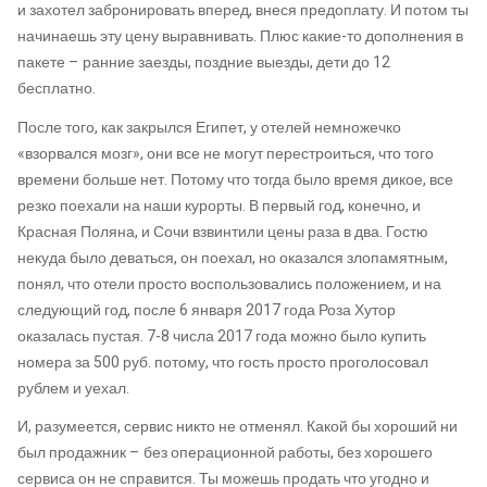
и захотел забронировать вперед, внеся предоплату. И потом ты
начинаешь эту цену выравнивать. Плюс какие-то дополнения в
пакете – ранние заезды, поздние выезды, дети до 12
бесплатно.
После того, как закрылся Египет, у отелей немножечко
«взорвался мозг», они все не могут перестроиться, что того
времени больше нет. Потому что тогда было время дикое, все
резко поехали на наши курорты. В первый год, конечно, и
Красная Поляна, и Сочи взвинтили цены раза в два. Гостю
некуда было деваться, он поехал, но оказался злопамятным,
понял, что отели просто воспользовались положением, и на
следующий год, после 6 января 2017 года Роза Хутор
оказалась пустая. 7-8 числа 2017 года можно было купить
номера за 500 руб. потому, что гость просто проголосовал
рублем и уехал.
И, разумеется, сервис никто не отменял. Какой бы хороший ни
был продажник – без операционной работы, без хорошего
сервиса он не справится. Ты можешь продать что угодно и