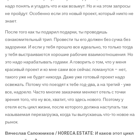
надо понять и угадать что и как возьмут. Но и на этом запросы
не пройдут. Особенно если это новый проект, который никто не
знает.
После того как ты подарил подарки, ты проводишь
ознакомительный трип. Провести ты его должен без сучка без
задоринки. И если у тебя прошло все идеально, то только тогда
у тебя выстраиваются хорошие рабочие взаимоотношения. Но
это надо нарабатывать годами. А говорить о том, что у меня
красивый проект и ко мне сами все сейчас ломанутся – нет,
такого уже не будет никогда. Даже уже готовый проект надо
освежать. Потому что поездят к тебе год-два, а на третий - уже
все, надоело. Часто многие заказчики меняют отель с точки
зрения того, что ну все, хватит, что здесь нового. Поэтому у
отеля есть цикл жизни, после которого должна наступать так
называемая перезагрузка, когда ты выпускаешь что-то новое на
рынок.
Вячеслав Сапожников / HORECA.ESTATE: И каков этот цикл