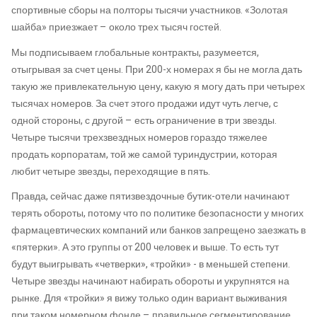
спортивные сборы на полторы тысячи участников. «Золотая
шайба» приезжает – около трех тысяч гостей.
Мы подписываем глобальные контракты, разумеется,
отыгрывая за счет цены. При 200-х номерах я бы не могла дать
такую же привлекательную цену, какую я могу дать при четырех
тысячах номеров. За счет этого продажи идут чуть легче, с
одной стороны, с другой – есть ограничение в три звезды.
Четыре тысячи трехзвездных номеров гораздо тяжелее
продать корпоратам, той же самой туриндустрии, которая
любит четыре звезды, переходящие в пять.
Правда, сейчас даже пятизвездочные бутик-отели начинают
терять обороты, потому что по политике безопасности у многих
фармацевтических компаний или банков запрещено заезжать в
«пятерки». А это группы от 200 человек и выше. То есть тут
будут выигрывать «четверки», «тройки» - в меньшей степени.
Четыре звезды начинают набирать обороты и укрупнятся на
рынке. Для «тройки» я вижу только один вариант выживания
при таком номерном фонде – правильное сегментирование.