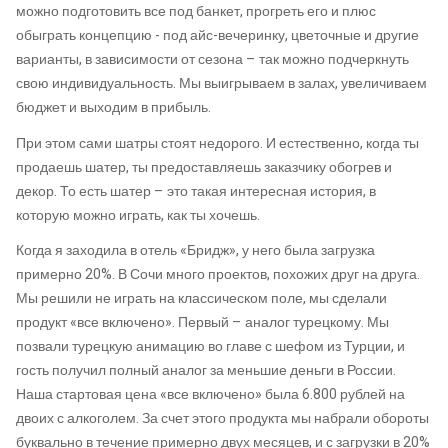
можно подготовить все под банкет, прогреть его и плюс
обыграть концепцию - под айс-вечеринку, цветочные и другие
варианты, в зависимости от сезона – так можно подчеркнуть
свою индивидуальность. Мы выигрываем в залах, увеличиваем
бюджет и выходим в прибыль.
При этом сами шатры стоят недорого. И естественно, когда ты
продаешь шатер, ты предоставляешь заказчику обогрев и
декор. То есть шатер – это такая интересная история, в
которую можно играть, как ты хочешь.
Когда я заходила в отель «Бридж», у него была загрузка
примерно 20%. В Сочи много проектов, похожих друг на друга.
Мы решили не играть на классическом поле, мы сделали
продукт «все включено». Первый – аналог турецкому. Мы
позвали турецкую анимацию во главе с шефом из Турции, и
гость получил полный аналог за меньшие деньги в России.
Наша стартовая цена «все включено» была 6.800 рублей на
двоих с алкоголем. За счет этого продукта мы набрали обороты
буквально в течение примерно двух месяцев, и с загрузки в 20%