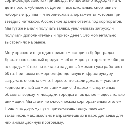
сертифицировано как три звезды, но идеально подходит на 4,
дети просто «убивают». Детей – все школьные, спортивные,
наборные группы – я перенесла в апартаменты, которые три
звезды с натяжкой. А основное здание отвела под корпоратов.
Мы тут же начали получать заявки, увеличивать загрузку и
получили дополнительный приток денег. Это моментально
выстрелило на рынке.
Могу привести еще один пример – история «Доброграда».
Достаточно сложный продукт – 58 номеров, но при этом общая
площадь – 2 тысячи гектар и на данный момент уже работают
60 га. При таком номерном фонде такую инфраструктуру
загружать очень сложно. Первое, что стали делать – усилили
корпоративный сегмент, анимацию. В парке – спортивные
объекты, воркаут-площадки, городки и так далее – здесь только
анимация. Мы стали не классическим корпоративным отелем.
Пошли по другому пути: приезжаешь, «выгуливаешь»
заказчиков, максимально направляешь их в парк, делаешь для
них анимационную программу.