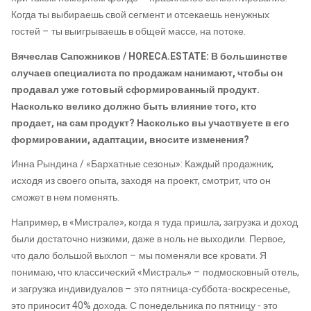
Когда ты выбираешь свой сегмент и отсекаешь ненужных
гостей – ты выигрываешь в общей массе, на потоке.
Вячеслав Сапожников / HORECA.ESTATE: В большинстве
случаев специалиста по продажам нанимают, чтобы он
продавал уже готовый сформированный продукт.
Насколько велико должно быть влияние того, кто
продает, на сам продукт? Насколько вы участвуете в его
формировании, адаптации, вносите изменения?
Инна Рындина / «Бархатные сезоны»: Каждый продажник,
исходя из своего опыта, заходя на проект, смотрит, что он
сможет в нем поменять.
Например, в «Мистрале», когда я туда пришла, загрузка и доход
были достаточно низкими, даже в ноль не выходили. Первое,
что дало большой выхлоп – мы поменяли все кровати. Я
понимаю, что классический «Мистраль» – подмосковный отель,
и загрузка индивидуалов – это пятница-суббота-воскресенье,
это приносит 40% дохода. С понедельника по пятницу - это