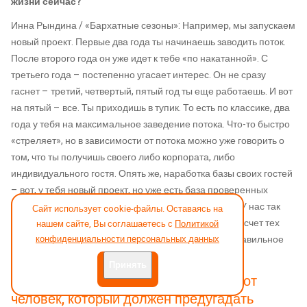
жизни сейчас?
Инна Рындина / «Бархатные сезоны»: Например, мы запускаем
новый проект. Первые два года ты начинаешь заводить поток.
После второго года он уже идет к тебе «по накатанной». С
третьего года – постепенно угасает интерес. Он не сразу
гаснет – третий, четвертый, пятый год ты еще работаешь. И вот
на пятый – все. Ты приходишь в тупик. То есть по классике, два
года у тебя на максимальное заведение потока. Что-то быстро
«стреляет», но в зависимости от потока можно уже говорить о
том, что ты получишь своего либо корпората, либо
индивидуального гостя. Опять же, наработка базы своих гостей
– вот, у тебя новый проект, но уже есть база проверенных
гостей, по которым ты можешь запустить рассылки. У нас так
Сайт использует cookie-файлы. Оставаясь на
было с «Доброградом». Мы заполнили Новый год за счет тех
нашем сайте, Вы соглашаетесь с
Политикой
конфиденциальности персональных данных
баз, которые уже были наработаны. Просто дали правильное
предложение. В целом
Принять
Руководитель отдела продаж – это тот
человек, который должен предугадать