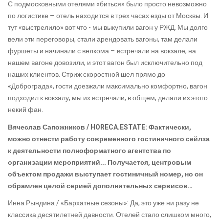
С подмосковными отелями «биться» было просто невозможно
по логистике – отель находится в трех часах езды от Москвы. И
тут «выстрелило» вот что - мы выкупили вагон у РЖД. Мы долго
вели эти переговоры, стали арендовать вагоны, там делали
фуршеты и начинали с велкома – встречали на вокзале, на
нашем вагоне довозили, и этот вагон был исключительно под
наших клиентов. Стриж скоростной шел прямо до
«Доброграда», гости доезжали максимально комфортно, вагон
подходил к вокзалу, мы их встречали, в общем, делали из этого
некий фан.
Вячеслав Сапожников / HORECA.ESTATE: Фактически,
можно отнести работу современного гостиничного сейлза
к деятельности полноформатного агентства по
организации мероприятий... Получается, центровым
объектом продажи выступает гостиничный номер, но он
обрамлен целой серией дополнительных сервисов…
Инна Рындина / «Бархатные сезоны»: Да, это уже ни разу не
классика десятилетней давности. Отелей стало слишком много,