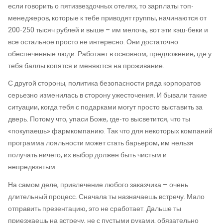
если говорить о пятизвездочных отелях, то зарплаты топ-
менеджеров, которые к тебе приводят группы, начинаются от
200-250 тысяч рублей и выше – им мелочь, вот эти кэш-беки и
все остальное просто не интересно. Они достаточно
обеспеченные люди. Работает в основном, предложение, где у
тебя баллы копятся и меняются на проживание.
С другой стороны, политика безопасности ряда корпоратов
серьезно изменилась в сторону ужесточения. И бывали такие
ситуации, когда тебя с подарками могут просто выставить за
дверь. Потому что, упаси Боже, где-то высветится, что ты
«покупаешь» фармкомпанию. Так что для некоторых компаний
программа лояльности может стать барьером, им нельзя
получать ничего, их выбор должен быть чистым и
непредвзятым.
На самом деле, привлечение любого заказчика – очень
длительный процесс. Сначала ты назначаешь встречу. Мало
отправить презентацию, это не сработает. Дальше ты
приезжаешь на встречу, не с пустыми руками, обязательно