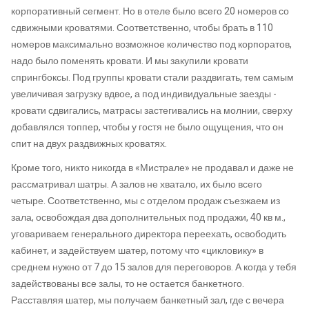
корпоративный сегмент. Но в отеле было всего 20 номеров со
сдвижными кроватями. Соответственно, чтобы брать в 110
номеров максимально возможное количество под корпоратов,
надо было поменять кровати. И мы закупили кровати
спрингбоксы. Под группы кровати стали раздвигать, тем самым
увеличивая загрузку вдвое, а под индивидуальные заезды -
кровати сдвигались, матрасы застегивались на молнии, сверху
добавлялся топпер, чтобы у гостя не было ощущения, что он
спит на двух раздвижных кроватях.
Кроме того, никто никогда в «Мистрале» не продавал и даже не
рассматривал шатры. А залов не хватало, их было всего
четыре. Соответственно, мы с отделом продаж съезжаем из
зала, освобождая два дополнительных под продажи, 40 кв м.,
уговариваем генерального директора переехать, освободить
кабинет, и задействуем шатер, потому что «цикловику» в
среднем нужно от 7 до 15 залов для переговоров. А когда у тебя
задействованы все залы, то не остается банкетного.
Расставляя шатер, мы получаем банкетный зал, где с вечера