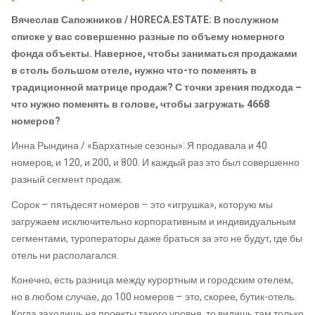
Вячеслав Сапожников / HORECA.ESTATE: В послужном
списке у вас совершенно разные по объему номерного
фонда объекты. Наверное, чтобы заниматься продажами
в столь большом отеле, нужно что-то поменять в
традиционной матрице продаж? С точки зрения подхода –
что нужно поменять в голове, чтобы загружать 4668
номеров?
Инна Рындина / «Бархатные сезоны»: Я продавала и 40
номеров, и 120, и 200, и 800. И каждый раз это был совершенно
разный сегмент продаж.
Сорок – пятьдесят номеров – это «игрушка», которую мы
загружаем исключительно корпоративным и индивидуальным
сегментами, туроператоры даже браться за это не будут, где бы
отель ни располагался.
Конечно, есть разница между курортным и городским отелем,
но в любом случае, до 100 номеров – это, скорее, бутик-отель.
Когда заходишь на проекты такого уровня, то видишь там только