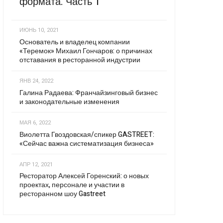
формата. Часть 1
ИЮНЬ 10, 2021
Основатель и владелец компании
«Теремок» Михаил Гончаров: о причинах
отставания в ресторанной индустрии
ЯНВ 24, 2022
Галина Радаева: Франчайзинговый бизнес
и законодательные изменения
МАЯ 6, 2022
Виолетта Гвоздовская/спикер GASTREET:
«Сейчас важна систематизация бизнеса»
АПР 12, 2021
Ресторатор Алексей Горенский: о новых
проектах, персонале и участии в
ресторанном шоу Gastreet