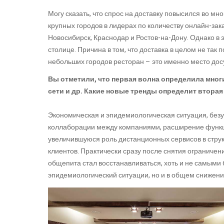
Могу сказать, что спрос на доставку повысился во мн
крупных городов в лидерах по количеству онлайн-зака
Новосибирск, Краснодар и Ростов-на-Дону. Однако в э
столице. Причина в том, что доставка в целом не так п
небольших городов ресторан – это именно место досу
Вы отметили, что первая волна определила мног
сети и др. Какие новые тренды определит вторая
Экономическая и эпидемиологическая ситуация, безу
коллаборации между компаниями, расширение функцио
увеличившуюся роль дистанционных сервисов в струк
клиентов. Практически сразу после снятия ограничени
общепита стал восстанавливаться, хоть и не самыми 
эпидемиологический ситуации, но и в общем снижени