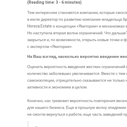
(Reading time: 3 - 6 minutes)
Тем интереснее становятся компании, которые смогли
в июле директор по развитию компании-владельца б
Horeca.Estate о концепции «Якитории» и механизмах в
Но наступила вторая волна ограничений. Что дальше?
закрыться и, по возможности, открыть новые точки 
с экспертом «Якитории».
На Ваш взгляд, насколько вероятно введение же
Оценить вероятность введения жестких ограничений 
количество заболевших увеличивается. Вместе с тем о
самоизоляции, отрицательно сказываются не только н
активности и экономике в целом.
Конечно, нас тревожит вероятность повторения весе
для нашего бизнеса. Еще в прошлую волну эпидемии
не смогли вернуться к работе, еще часть заведений 