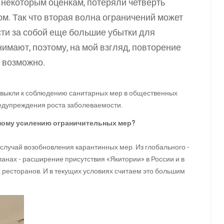
некоторым оценкам, потеряли четверть
м. Так что вторая волна ограничений может
сти за собой еще большие убытки для
имают, поэтому, на мой взгляд, повторение
 возможно.
ивыкли к соблюдению санитарных мер в общественных
редупреждения роста заболеваемости.
ожному усилению ограничительных мер?
случай возобновления карантинных мер. Из глобального -
ланах - расширение присутствия «Якитории» в России и в
х ресторанов. И в текущих условиях считаем это большим