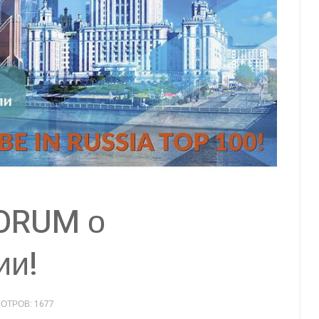
FORUM о
ии!
ОТРОВ: 1677