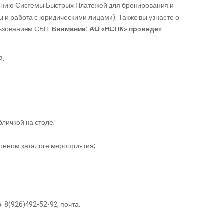
ению Системы Быстрых Платежей для бронирования и
ы и работа с юридическими лицами). Также вы узнаете о
льзованием СБП.
Внимание: АО «НСПК» проведет
й:
бличкой на столе;
онном каталоге мероприятия;
б. 8(926)492-52-92, почта: