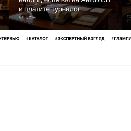
налоги, если вы на АвтоУСН
и платите турналог
АВГ 5, 2026
НТЕРВЬЮ
#КАТАЛОГ
#ЭКСПЕРТНЫЙ ВЗГЛЯД
#ГЛЭМП