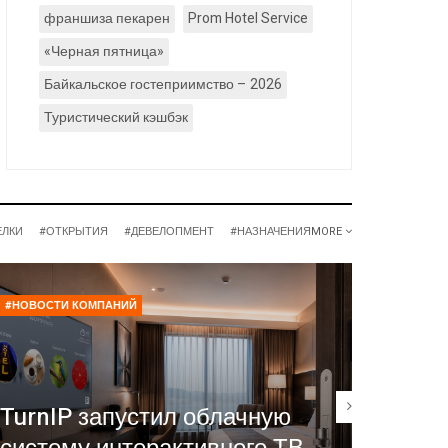
франшиза пекарен
Prom Hotel Service
«Черная пятница»
Байкальское гостеприимство – 2026
Туристический кэшбэк
ЕЛКИ
#ОТКРЫТИЯ
#ДЕВЕЛОПМЕНТ
#НАЗНАЧЕНИЯ
MORE
#НОВОСТИ КОМПАНИЙ
#РЕСТОР
Нина 
TurnIP запустил облачную
сейч