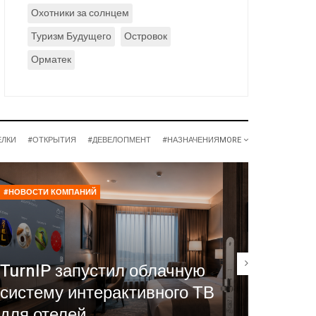
Охотники за солнцем
Туризм Будущего
Островок
Орматек
ЕЛКИ
#ОТКРЫТИЯ
#ДЕВЕЛОПМЕНТ
#НАЗНАЧЕНИЯ
MORE
#НОВОСТИ КОМПАНИЙ
#РЕСТОР
Нина 
TurnIP запустил облачную
сейч
систему интерактивного ТВ
ресто
для отелей
част