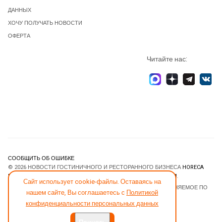
ДАННЫХ
ХОЧУ ПОЛУЧАТЬ НОВОСТИ
ОФЕРТА
Читайте нас:
СООБЩИТЬ ОБ ОШИБКЕ
© 2026 НОВОСТИ ГОСТИНИЧНОГО И РЕСТОРАННОГО БИЗНЕСА
HORECA
ESTATE
. ВСЕ ПРАВА ЗАЩИЩЕНЫ. DESIGNED BY
JOOMLART.COM
.
Сайт использует cookie-файлы. Оставаясь на
JOOMLA! CMS
- ПРОГРАММНОЕ ОБЕСПЕЧЕНИЕ, РАСПРОСТРАНЯЕМОЕ ПО
нашем сайте, Вы соглашаетесь с
Политикой
ЛИЦЕНЗИИ
GNU GENERAL PUBLIC LICENSE
.
конфиденциальности персональных данных