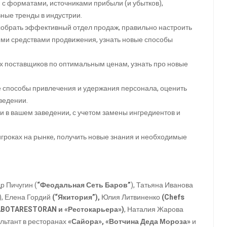
 с форматами, источниками прибыли (и убытков),
вные тренды в индустрии.
обрать эффективный отдел продаж, правильно настроить
ыми средствами продвижения, узнать новые способы
х поставщиков по оптимальным ценам, узнать про новые
е способы привлечения и удержания персонала, оценить
ведении.
ни в вашем заведении, с учетом замены ингредиентов и
игроках на рынке, получить новые знания и необходимые
р Пичугин (
“Феодальная Сеть Баров”
), Татьяна Иванова
), Елена Гордий
(“Якитория”),
Юлия Литвиненко
(Chefs
ABOTARESTORAN и «Рестокарьера»)
, Наталия Жарова
льтант в ресторанах
«Сайора», «Вотчина Деда Мороза»
и