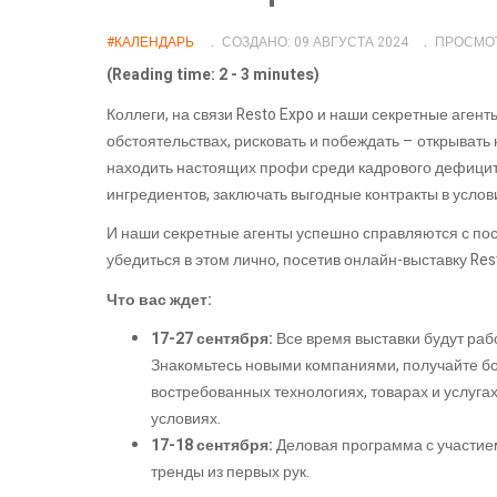
#КАЛЕНДАРЬ
СОЗДАНО: 09 АВГУСТА 2024
ПРОСМОТ
(Reading time: 2 - 3 minutes)
Коллеги, на связи Resto Expo и наши секретные аген
обстоятельствах, рисковать и побеждать – открывать
находить настоящих профи среди кадрового дефицит
ингредиентов, заключать выгодные контракты в усло
И наши секретные агенты успешно справляются с по
убедиться в этом лично, посетив онлайн-выставку Res
Что вас ждет:
17-27 сентября:
Все время выставки будут раб
Знакомьтесь новыми компаниями, получайте б
востребованных технологиях, товарах и услуга
условиях.
17-18 сентября:
Деловая программа с участие
тренды из первых рук.