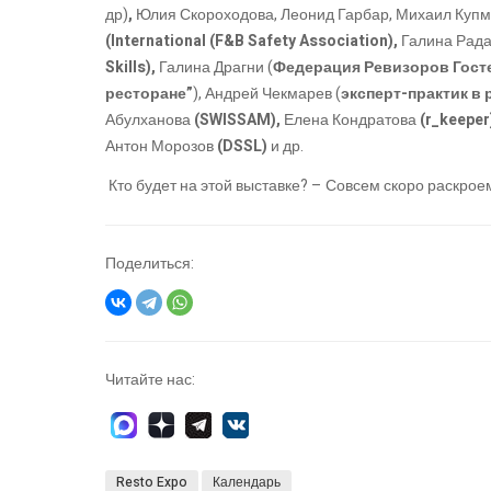
др)
,
Юлия Скороходова, Леонид Гарбар, Михаил Куп
(International (F&B Safety Association),
Галина Рад
Skills),
Галина Драгни (
Федерация Ревизоров Гост
ресторане”
), Андрей Чекмарев (
эксперт-практик в
Абулханова
(SWISSAM),
Елена Кондратова
(r_keeper
Антон Морозов
(DSSL)
и др.
Кто будет на этой выставке? – Совсем скоро раскрое
Поделиться:
Читайте нас:
Resto Expo
Календарь