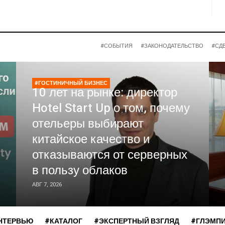
#СОБЫТИЯ
#ЗАКОНОДАТЕЛЬСТВО
#СД
#ГОСТИНИЧНЫЙ БИЗНЕС
10 лет на рынке: директор
Hotel Start Up о том, почему
отельеры выбирают
китайское качество и
отказываются от серверных
в пользу облаков
АВГ 7, 2026
НТЕРВЬЮ
#КАТАЛОГ
#ЭКСПЕРТНЫЙ ВЗГЛЯД
#ГЛЭМП