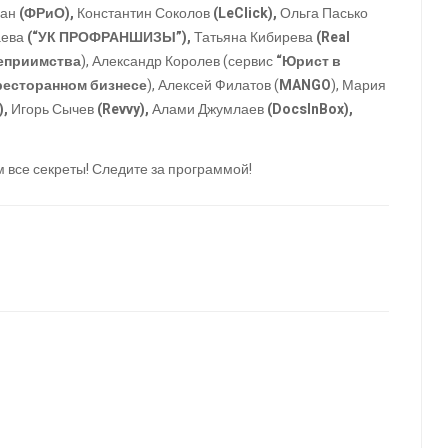
ман
(ФРиО),
Константин Соколов
(LeClick),
Ольга Пасько
аева
(“УК ПРОФРАНШИЗЫ”),
Татьяна Кибирева
(Real
еприимства
), Александр Королев (сервис
“Юрист в
 ресторанном бизнесе
), Алексей Филатов (
MANGO
), Мария
),
Игорь Сычев
(Revvy),
Алами Джумлаев
(DocsInBox),
м все секреты! Следите за программой!