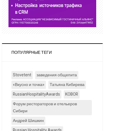
ПОПУЛЯРНЫЕ ТЕГИ
Stovetent
заведения общепита
«Вкусно и точка»
Татьяна Кибирева
RussianHospitalityAwards
KOBOR
Форум рестораторов и отельеров
Сибири
Андрей Шишкин
Russian Hospitality Awards