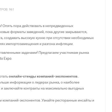
РОВ: 961
ты! Опять пора действовать в непредвиденных
 новые форматы заведений, пока другие закрываются,
а, создавать высокую кухню при отсутствии необходимых
виях импортозамещения и разгона инфляции.
ставленными задачами! Предлагаем участникам рынка
to Expo.
отать
онлайн-стенды компаний-экспонентов.
ольше информации о лидерах рынка, о наиболее
х и заключайте контракты на максимально выгодных
м компаний-экспонентов. Узнайте ресторанные инсайты и