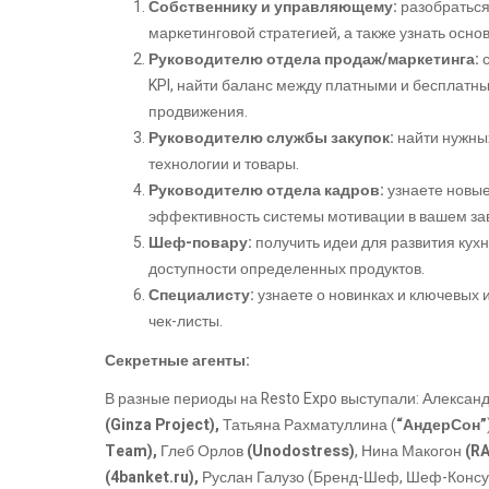
Собственнику и управляющему:
разобраться
маркетинговой стратегией, а также узнать осно
Руководителю отдела продаж/маркетинга:
с
KPI, найти баланс между платными и бесплатн
продвижения.
Руководителю службы закупок:
найти нужны
технологии и товары.
Руководителю отдела кадров:
узнаете новы
эффективность системы мотивации в вашем за
Шеф-повару:
получить идеи для развития кух
доступности определенных продуктов.
Специалисту:
узнаете о новинках и ключевых 
чек-листы.
Секретные агенты:
В разные периоды на Resto Expo выступали: Александ
(Ginza Project),
Татьяна Рахматуллина (
“АндерСон”
Team),
Глеб Орлов
(Unodostress)
, Нина Макогон
(R
(4banket.ru),
Руслан Галузо (Бренд-Шеф, Шеф-Консу