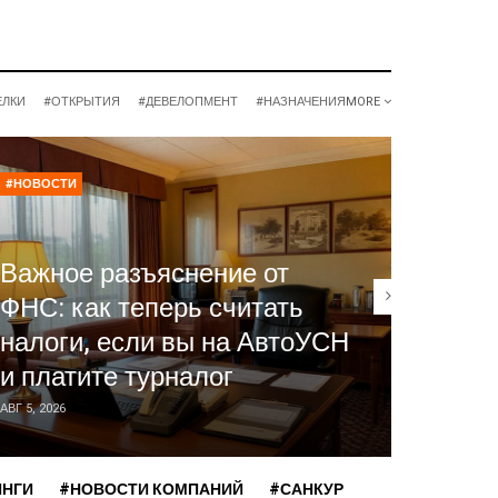
ЕЛКИ
#ОТКРЫТИЯ
#ДЕВЕЛОПМЕНТ
#НАЗНАЧЕНИЯ
MORE
#НОВОСТИ
#НОВОСТ
Отель
Важное разъяснение от
госуд
ФНС: как теперь считать
Фальк
налоги, если вы на АвтоУСН
механ
и платите турналог
для ч
АВГ 5, 2026
АВГ 5, 2026
ИНГИ
#НОВОСТИ КОМПАНИЙ
#САНКУР