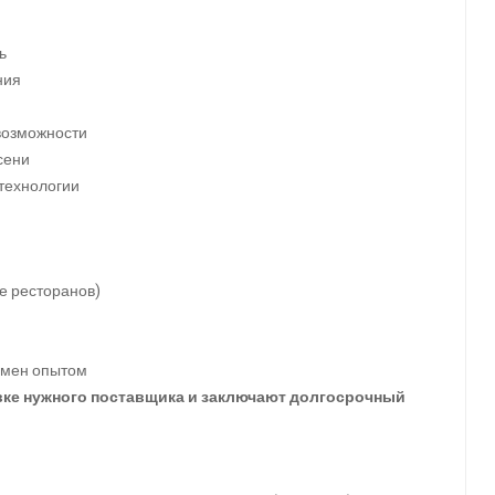
ь
ния
возможности
сени
 технологии
е ресторанов)
бмен опытом
вке нужного поставщика и заключают долгосрочный