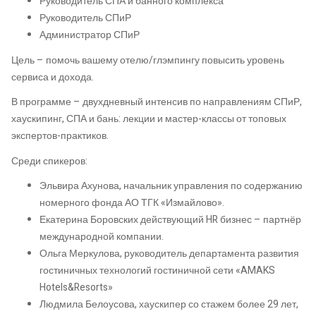
Руководитель СПА и банного комплекса
Руководитель СПиР
Администратор СПиР
Цель – помочь вашему отелю/глэмпингу повысить уровень
сервиса и дохода.
В программе – двухдневный интенсив по направлениям СПиР,
хаускипинг, СПА и бань: лекции и мастер-классы от топовых
экспертов-практиков.
Среди спикеров:
Эльвира Ахунова, начальник управления по содержанию
номерного фонда АО ТГК «Измайлово».
Екатерина Боровских действующий HR бизнес – партнёр
международной компании.
Ольга Меркулова, руководитель департамента развития
гостиничных технологий гостиничной сети «AMAKS
Hotels&Resorts»
Людмила Белоусова, хаускипер со стажем более 29 лет,