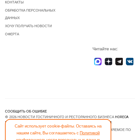
КОНТАКТЫ
ОБРАБОТКА ПЕРСОНАЛЬНЫХ
ДАННЫХ
ХОЧУ ПОЛУЧАТЬ НОВОСТИ
ОФЕРТА
Читайте нас:
СООБЩИТЬ ОБ ОШИБКЕ
© 2026 НОВОСТИ ГОСТИНИЧНОГО И РЕСТОРАННОГО БИЗНЕСА
HORECA
ESTATE
. ВСЕ ПРАВА ЗАЩИЩЕНЫ. DESIGNED BY
JOOMLART.COM
.
Сайт использует cookie-файлы. Оставаясь на
JOOMLA! CMS
- ПРОГРАММНОЕ ОБЕСПЕЧЕНИЕ, РАСПРОСТРАНЯЕМОЕ ПО
нашем сайте, Вы соглашаетесь с
Политикой
ЛИЦЕНЗИИ
GNU GENERAL PUBLIC LICENSE
.
конфиденциальности персональных данных