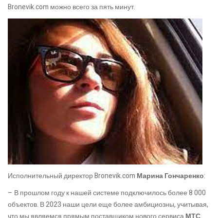
Bronevik.com можно всего за пять минут.
Исполнительный директор Bronevik.com
Марина Гончаренко
:
– В прошлом году к нашей системе подключилось более 8 000
объектов. В 2023 наши цели еще более амбициозны, учитывая,
что мы являемся прямым поставщиком нового сервиса
МТС