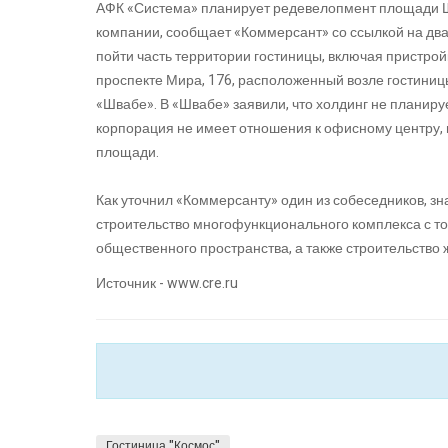
АФК «Система» планирует редевелопмент площади Ш
компании, сообщает «Коммерсант» со ссылкой на два
пойти часть территории гостиницы, включая пристрой
проспекте Мира, 176, расположенный возле гостини
«Швабе». В «Швабе» заявили, что холдинг не планиру
корпорация не имеет отношения к офисному центру,
площади.
Как уточнил «Коммерсанту» один из собеседников, з
строительство многофункционального комплекса с т
общественного пространства, а также строительство 
Источник - www.cre.ru
Гостиница "Космос"