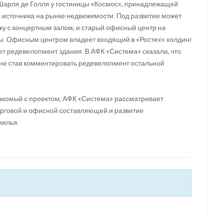
арля де Голля у гостиницы «Космос», принадлежащей
 источника на рынке недвижимости. Под развитие может
ку с концертным залом, и старый офисный центр на
цы. Офисным центром владеет входящий в «Ростех» холдинг
ет редевелопмент здания. В АФК «Система» сказали, что
 не став комментировать редевелопмент остальной
накомый с проектом, АФК «Система» рассматривает
орговой и офисной составляющей и развитие
жилья.