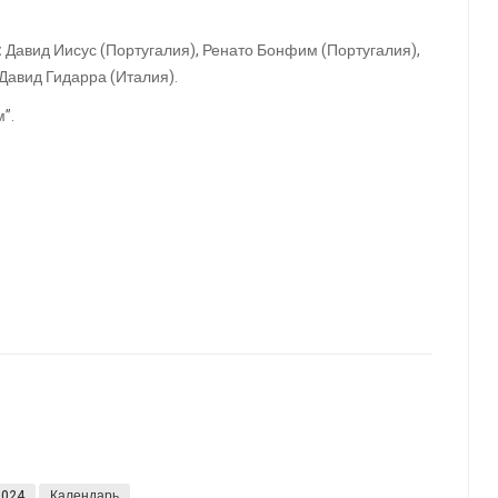
:
Давид Иисус (Португалия), Ренато Бонфим (Португалия),
 Давид Гидарра (Италия).
”.
2024
Календарь