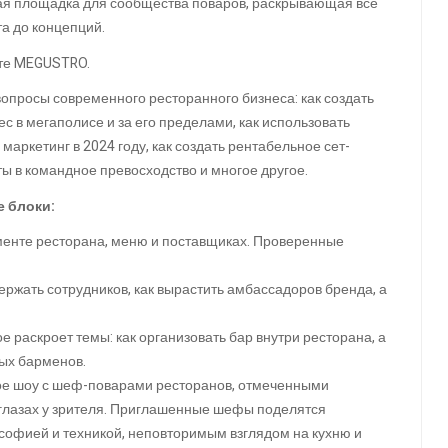
ая площадка для сообщества поваров, раскрывающая все
та до концепций.
йте MEGUSTRO.
опросы современного ресторанного бизнеса: как создать
ес в мегаполисе и за его пределами, как использовать
маркетинг в 2024 году, как создать рентабельное сет-
 в командное превосходство и многое другое.
 блоки:
жменте ресторана, меню и поставщиках. Проверенные
ержать сотрудников, как вырастить амбассадоров бренда, а
 раскроет темы: как организовать бар внутри ресторана, а
ых барменов.
кое шоу с шеф-поварами ресторанов, отмеченными
 глазах у зрителя. Приглашенные шефы поделятся
ософией и техникой, неповторимым взглядом на кухню и