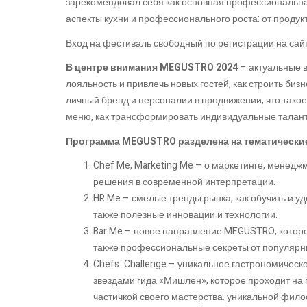
зарекомендовал себя как основная профессиональн
аспекты кухни и профессионального роста: от продук
Вход на фестиваль свободный по регистрации на са
В центре внимания MEGUSTRO 2024
– актуальные в
лояльность и привлечь новых гостей, как строить бизн
личный бренд и персоналии в продвижении, что такое 
меню, как трансформировать индивидуальные таланты
Программа MEGUSTRO разделена на тематические
Chef Me, Marketing Me – о маркетинге, менед
решения в современной интерпретации.
HR Me – смелые тренды рынка, как обучить и уд
также полезные инновации и технологии.
Bar Me – новое направление MEGUSTRO, которое
также профессиональные секреты от популярн
Chefs` Challenge – уникальное гастрономичес
звездами гида «Мишлен», которое проходит на
частичкой своего мастерства: уникальной фил