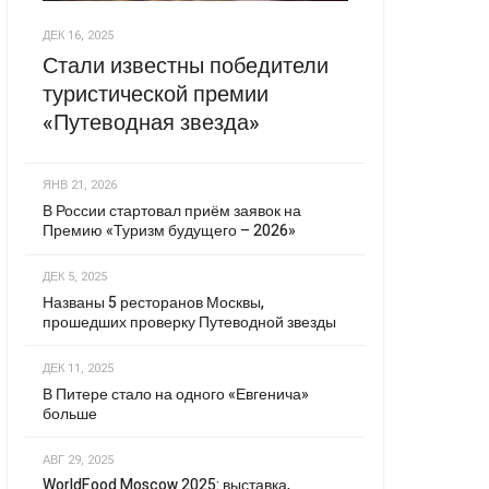
ДЕК 16, 2025
Стали известны победители
туристической премии
«Путеводная звезда»
ЯНВ 21, 2026
В России стартовал приём заявок на
Премию «Туризм будущего – 2026»
ДЕК 5, 2025
Названы 5 ресторанов Москвы,
прошедших проверку Путеводной звезды
ДЕК 11, 2025
В Питере стало на одного «Евгенича»
больше
АВГ 29, 2025
WorldFood Moscow 2025: выставка,