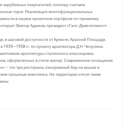
 и зарубежных покупателей, поэтому считаем
ронные торги. Реализация многофункциональных
ижимости в нашем проектном портфеле по-прежнему
ентирует Виктор Адамов, президент «Галс-Девелопмент».
, в шаговой доступности от Кремля, Красной Площади,
в 1939—1958 гг. по проекту архитектора Д.Н. Чечулина.
амятником архитектуры сталинского классицизма.
меров, оформленных в стиле ампир. Современное оснащение
» – это три ресторана, панорамный бар на крыше и
ским прошлым комплекса. На территории отеля также
зины.