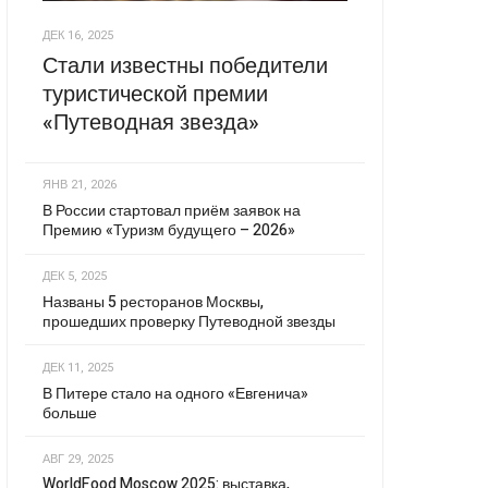
ДЕК 16, 2025
Стали известны победители
туристической премии
«Путеводная звезда»
ЯНВ 21, 2026
В России стартовал приём заявок на
Премию «Туризм будущего – 2026»
ДЕК 5, 2025
Названы 5 ресторанов Москвы,
прошедших проверку Путеводной звезды
ДЕК 11, 2025
В Питере стало на одного «Евгенича»
больше
АВГ 29, 2025
WorldFood Moscow 2025: выставка,