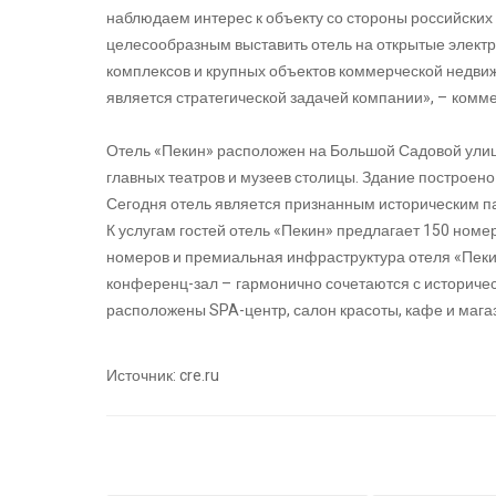
наблюдаем интерес к объекту со стороны российских
целесообразным выставить отель на открытые элект
комплексов и крупных объектов коммерческой недв
является стратегической задачей компании», – комм
Отель «Пекин» расположен на Большой Садовой улице
главных театров и музеев столицы. Здание построено 
Сегодня отель является признанным историческим п
К услугам гостей отель «Пекин» предлагает 150 но
номеров и премиальная инфраструктура отеля «Пекин
конференц-зал – гармонично сочетаются с историче
расположены SPA-центр, салон красоты, кафе и мага
Источник: cre.ru