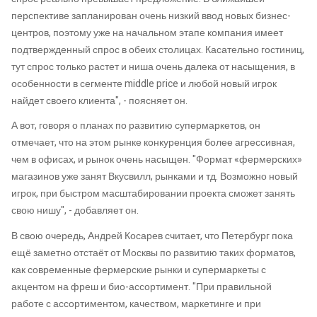
перспективе запланирован очень низкий ввод новых бизнес-
центров, поэтому уже на начальном этапе компания имеет
подтвержденный спрос в обеих столицах. Касательно гостиниц,
тут спрос только растет и ниша очень далека от насыщения, в
особенности в сегменте middle price и любой новый игрок
найдет своего клиента", - поясняет он.
А вот, говоря о планах по развитию супермаркетов, он
отмечает, что на этом рынке конкуренция более агрессивная,
чем в офисах, и рынок очень насыщен. "Формат «фермерских»
магазинов уже занят Вкусвилл, рынками и тд. Возможно новый
игрок, при быстром масштабировании проекта сможет занять
свою нишу", - добавляет он.
В свою очередь, Андрей Косарев считает, что Петербург пока
ещё заметно отстаёт от Москвы по развитию таких форматов,
как современные фермерские рынки и супермаркеты с
акцентом на фреш и био-ассортимент. "При правильной
работе с ассортиментом, качеством, маркетинге и при