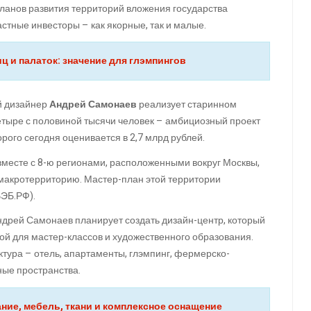
ланов развития территорий вложения государства
стные инвесторы – как якорные, так и малые.
ц и палаток: значение для глэмпингов
й дизайнер
Андрей Самонаев
реализует старинном
етыре с половиной тысячи человек – амбициозный проект
рого сегодня оценивается в 2,7 млрд рублей.
 вместе с 8-ю регионами, расположенными вокруг Москвы,
 макротерриторию. Мастер-план этой территории
ЭБ.РФ).
ндрей Самонаев планирует создать дизайн-центр, который
й для мастер-классов и художественного образования.
тура – отель, апартаменты, глэмпинг, фермерско-
ные пространства.
ние, мебель, ткани и комплексное оснащение