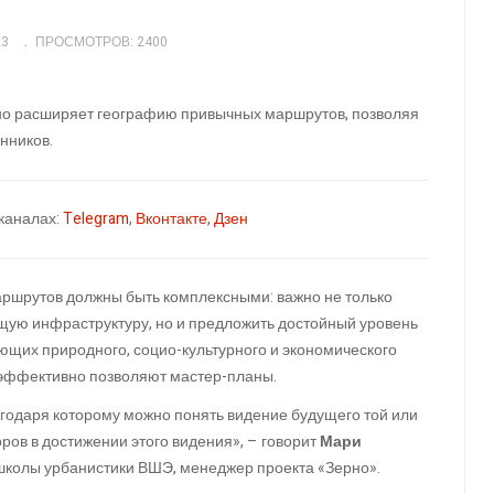
23
ПРОСМОТРОВ: 2400
но расширяет географию привычных маршрутов, позволяя
нников.
каналах:
Telegram
,
Вконтакте
,
Дзен
аршрутов должны быть комплексными: важно не только
ющую инфраструктуру, но и предложить достойный уровень
яющих природного, социо-культурного и экономического
 эффективно позволяют мастер-планы.
агодаря которому можно понять видение будущего той или
оров в достижении этого видения», – говорит
Мари
школы урбанистики ВШЭ, менеджер проекта «Зерно».