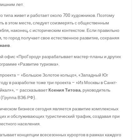
лишним лет.
го типа живет и работает около 700 художников. Поэтому
ть в этом месте, следует соизмерять с общественным
бля, наконец, с историческим контекстом. Если правильно
 то город получает свое естественное развитие, сохраняя
наев
.
й офис «ПроГород» разрабатывает мастер-планы и других
ограмме «Развитие туризма».
проекта – «Большое Золотое кольцо», «Западный Юг
году в разработке тоже три проекта – «Из Москвы в Санкт-
айкал»», – рассказывает
Ксения Титова
, руководитель
(Группа ВЭБ.РФ).
ическом бизнесе сегодня является развитие комплексных
щих и обслуживающих туристический трафик, создавая при
местного населения.
тывает концепции всесезонных курортов в рамках каждого