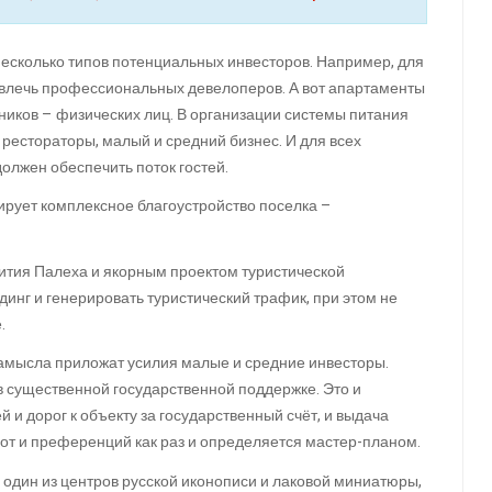
несколько типов потенциальных инвесторов. Например, для
ивлечь профессиональных девелоперов. А вот апартаменты
ников – физических лиц. В организации системы питания
е рестораторы, малый и средний бизнес. И для всех
должен обеспечить поток гостей.
ирует комплексное благоустройство поселка –
вития Палеха и якорным проектом туристической
динг и генерировать туристический трафик, при этом не
.
замысла приложат усилия малые и средние инвесторы.
в существенной государственной поддержке. Это и
й и дорог к объекту за государственный счёт, и выдача
гот и преференций как раз и определяется мастер-планом.
 один из центров русской иконописи и лаковой миниатюры,