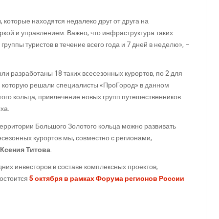
 которые находятся недалеко друг от друга на
ркой и управлением. Важно, что инфраструктура таких
группы туристов в течение всего года и 7 дней в неделю», –
и разработаны 18 таких всесезонных курортов, по 2 для
ач, которую решали специалисты «ПроГород» в данном
того кольца, привлечение новых групп путешественников
ха.
 территории Большого Золотого кольца можно развивать
сесезонных курортов мы, совместно с регионами,
Ксения Титова
.
них инвесторов в составе комплексных проектов,
состоится
5 октября в рамках Форума регионов России