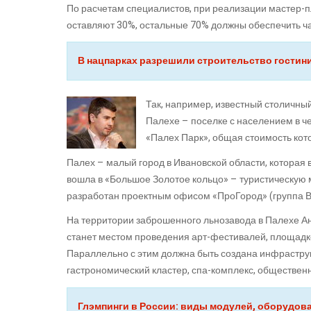
По расчетам специалистов, при реализации мастер-п
оставляют 30%, остальные 70% должны обеспечить ча
В нацпарках разрешили строительство гостини
Так, например, известный столичны
Палехе – поселке с населением в ч
«Палех Парк», общая стоимость кото
Палех – малый город в Ивановской области, которая
вошла в «Большое Золотое кольцо» – туристическую
разработан проектным офисом «ПроГород» (группа В
На территории заброшенного льнозавода в Палехе А
станет местом проведения арт-фестивалей, площадко
Параллельно с этим должна быть создана инфраструк
гастрономический кластер, спа-комплекс, обществен
Глэмпинги в России: виды модулей, оборудова