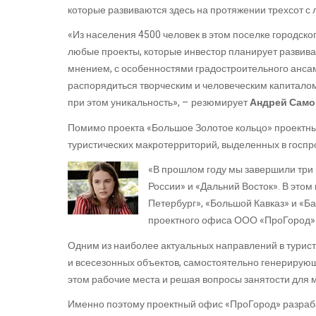
которые развиваются здесь на протяжении трехсот с 
«Из населения 4500 человек в этом поселке городско
любые проекты, которые инвестор планирует развива
мнением, с особенностями градостроительного ансам
распорядиться творческим и человеческим капиталом,
при этом уникальность», – резюмирует
Андрей Само
Помимо проекта «Большое Золотое кольцо» проектны
туристических макротерриторий, выделенных в госпр
«В прошлом году мы завершили три 
России» и «Дальний Восток». В этом 
Петербург», «Большой Кавказ» и «Б
проектного офиса ООО «ПроГород» 
Одним из наиболее актуальных направлений в турист
и всесезонных объектов, самостоятельно генерирую
этом рабочие места и решая вопросы занятости для 
Именно поэтому проектный офис «ПроГород» разраба