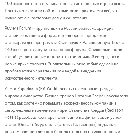
100 экспонентов, в том числе, новые интересные игроки рынка.
Посетители смогли найти на выставке практически всё, что
нужно отелю, гостевому дому и санаторию.
Ruviera Forum — крупнейший в России бизнес-форум для
отелей всех типов и форматов —впервые предложил
отельерам две программы: Основную и Расширенную. Более
140 спикеров выступили на полях форума. Спикерами стали
как общепризнанные авторитеты гостиничной сферы, так и
новые яркие таланты. Значительный акцент был сделан на
проблематике управления командой и внедрения
искусственного интеллекта.
Анета Коробкина (KA World) осветила основные тренды в
мировом лидерстве. Бизнес-тренер Наталья Зверёк рассказала
о том, как системно повышать эффективность компаний в
сегодняшнем изменчивом мире. Станислав Кондов (Radisson
Hotels) разобрал факторы, влияющие на финансовый успех
отеля. Юнис Теймурханлы (отель «Гельвеция») поделился
опытом влияния личного бренда отельера на известность и