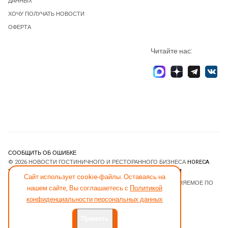
ДАННЫХ
ХОЧУ ПОЛУЧАТЬ НОВОСТИ
ОФЕРТА
Читайте нас:
СООБЩИТЬ ОБ ОШИБКЕ
© 2026 НОВОСТИ ГОСТИНИЧНОГО И РЕСТОРАННОГО БИЗНЕСА
HORECA
ESTATE
. ВСЕ ПРАВА ЗАЩИЩЕНЫ. DESIGNED BY
JOOMLART.COM
.
Сайт использует cookie-файлы. Оставаясь на
JOOMLA! CMS
- ПРОГРАММНОЕ ОБЕСПЕЧЕНИЕ, РАСПРОСТРАНЯЕМОЕ ПО
нашем сайте, Вы соглашаетесь с
Политикой
ЛИЦЕНЗИИ
GNU GENERAL PUBLIC LICENSE
.
конфиденциальности персональных данных
Принять