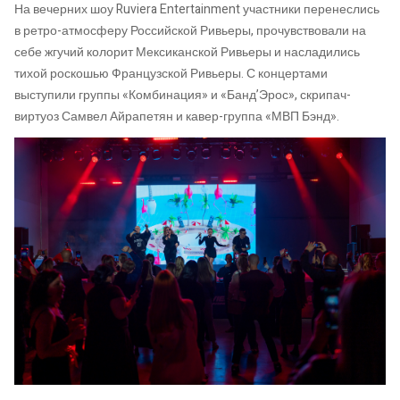
На вечерних шоу Ruviera Entertainment участники перенеслись
в ретро-атмосферу Российской Ривьеры, прочувствовали на
себе жгучий колорит Мексиканской Ривьеры и насладились
тихой роскошью Французской Ривьеры. С концертами
выступили группы «Комбинация» и «Банд’Эрос», скрипач-
виртуоз Самвел Айрапетян и кавер-группа «МВП Бэнд».