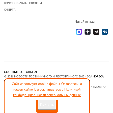
ХОЧУ ПОЛУЧАТЬ НОВОСТИ
ОФЕРТА
Читайте нас:
СООБЩИТЬ ОБ ОШИБКЕ
© 2026 НОВОСТИ ГОСТИНИЧНОГО И РЕСТОРАННОГО БИЗНЕСА
HORECA
ESTATE
. ВСЕ ПРАВА ЗАЩИЩЕНЫ. DESIGNED BY
JOOMLART.COM
.
Сайт использует cookie-файлы. Оставаясь на
JOOMLA! CMS
- ПРОГРАММНОЕ ОБЕСПЕЧЕНИЕ, РАСПРОСТРАНЯЕМОЕ ПО
нашем сайте, Вы соглашаетесь с
Политикой
ЛИЦЕНЗИИ
GNU GENERAL PUBLIC LICENSE
.
конфиденциальности персональных данных
Принять