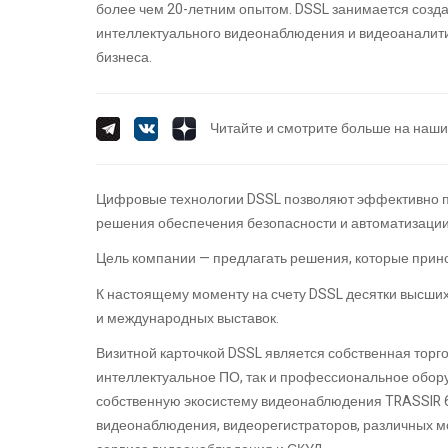
более чем 20-летним опытом. DSSL занимается созд
интеллектуального видеонаблюдения и видеоаналити
бизнеса.
Читайте и смотрите больше на наши
Цифровые технологии DSSL позволяют эффективно п
решения обеспечения безопасности и автоматизации
Цель компании — предлагать решения, которые прин
К настоящему моменту на счету DSSL десятки высши
и международных выставок.
Визитной карточкой DSSL является собственная торг
интеллектуальное ПО, так и профессиональное обо
собственную экосистему видеонаблюдения TRASSIR 6
видеонаблюдения, видеорегистраторов, различных м