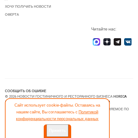
ХОЧУ ПОЛУЧАТЬ НОВОСТИ
ОФЕРТА
Читайте нас:
СООБЩИТЬ ОБ ОШИБКЕ
© 2026 НОВОСТИ ГОСТИНИЧНОГО И РЕСТОРАННОГО БИЗНЕСА
HORECA
ESTATE
. ВСЕ ПРАВА ЗАЩИЩЕНЫ. DESIGNED BY
JOOMLART.COM
.
Сайт использует cookie-файлы. Оставаясь на
JOOMLA! CMS
- ПРОГРАММНОЕ ОБЕСПЕЧЕНИЕ, РАСПРОСТРАНЯЕМОЕ ПО
нашем сайте, Вы соглашаетесь с
Политикой
ЛИЦЕНЗИИ
GNU GENERAL PUBLIC LICENSE
.
конфиденциальности персональных данных
Принять