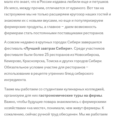
мало кто знает, что в России издавна любили еще и петушков.
Их мясо, между прочим, отличается от куриного. Вот так на
гастроужине мы не только расширяем кругозор наших гостей и
знакомим их с новыми вкусами, но еще и популяризируем
фермерские продукты, а главное – даем возможность
фермерам стать постоянными поставщиками ресторанов.
А совсем недавно в крупных городах Сибири завершился
фестиваль
«Лучший завтрак Сибири».
Среди участников
фестиваля были более 25 ресторанов из Новосибирска,
Кемерово, Красноярска, Томска и других городов Сибири.
Обязательное условие участие для ресторанов –
использование в рецепте утренних блюд сибирского
ингредиента.
Также мы работаем со студентами кулинарных колледжей,
организуем для них
гастрономические туры на фермы
.
Важно, чтобы будущие повара знакомились с фермерскими
хозяйствами «на месте», понимали, чем живут фермеры. К
сожалению, сейчас ручной труд обесценен. Мы же работаем