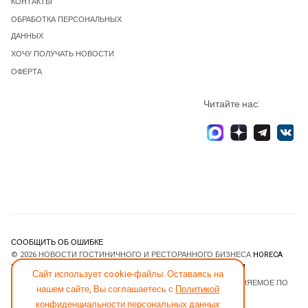
КОНТАКТЫ
ОБРАБОТКА ПЕРСОНАЛЬНЫХ
ДАННЫХ
ХОЧУ ПОЛУЧАТЬ НОВОСТИ
ОФЕРТА
Читайте нас:
СООБЩИТЬ ОБ ОШИБКЕ
© 2026 НОВОСТИ ГОСТИНИЧНОГО И РЕСТОРАННОГО БИЗНЕСА
HORECA
ESTATE
. ВСЕ ПРАВА ЗАЩИЩЕНЫ. DESIGNED BY
JOOMLART.COM
.
Сайт использует cookie-файлы. Оставаясь на
JOOMLA! CMS
- ПРОГРАММНОЕ ОБЕСПЕЧЕНИЕ, РАСПРОСТРАНЯЕМОЕ ПО
нашем сайте, Вы соглашаетесь с
Политикой
ЛИЦЕНЗИИ
GNU GENERAL PUBLIC LICENSE
.
конфиденциальности персональных данных