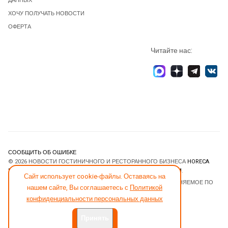
ДАННЫХ
ХОЧУ ПОЛУЧАТЬ НОВОСТИ
ОФЕРТА
Читайте нас:
СООБЩИТЬ ОБ ОШИБКЕ
© 2026 НОВОСТИ ГОСТИНИЧНОГО И РЕСТОРАННОГО БИЗНЕСА
HORECA
ESTATE
. ВСЕ ПРАВА ЗАЩИЩЕНЫ. DESIGNED BY
JOOMLART.COM
.
Сайт использует cookie-файлы. Оставаясь на
JOOMLA! CMS
- ПРОГРАММНОЕ ОБЕСПЕЧЕНИЕ, РАСПРОСТРАНЯЕМОЕ ПО
нашем сайте, Вы соглашаетесь с
Политикой
ЛИЦЕНЗИИ
GNU GENERAL PUBLIC LICENSE
.
конфиденциальности персональных данных
Принять