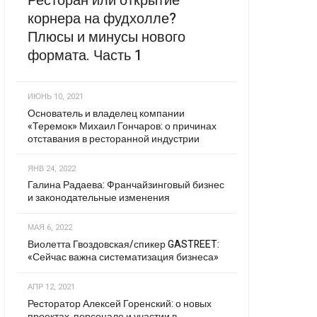
Ресторан или открытие
корнера на фудхолле?
Плюсы и минусы нового
формата. Часть 1
ИЮНЬ 10, 2021
Основатель и владелец компании
«Теремок» Михаил Гончаров: о причинах
отставания в ресторанной индустрии
ЯНВ 24, 2022
Галина Радаева: Франчайзинговый бизнес
и законодательные изменения
МАЯ 6, 2022
Виолетта Гвоздовская/спикер GASTREET:
«Сейчас важна систематизация бизнеса»
АПР 12, 2021
Ресторатор Алексей Горенский: о новых
проектах, персонале и участии в