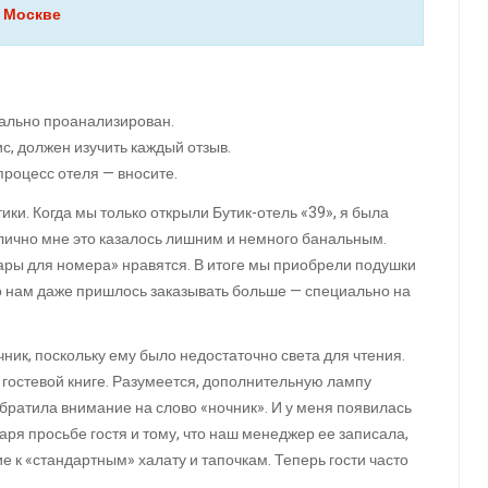
 Москве
тально проанализирован.
ис, должен изучить каждый отзыв.
процесс отеля — вносите.
ки. Когда мы только открыли Бутик-отель «39», я была
 лично мне это казалось лишним и немного банальным.
уары для номера» нравятся. В итоге мы приобрели подушки
то нам даже пришлось заказывать больше — специально на
ник, поскольку ему было недостаточно света для чтения.
в гостевой книге. Разумеется, дополнительную лампу
обратила внимание на слово «ночник». И у меня появилась
даря просьбе гостя и тому, что наш менеджер ее записала,
е к «стандартным» халату и тапочкам. Теперь гости часто