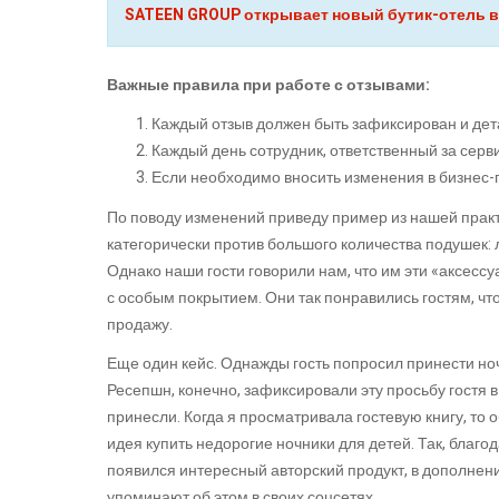
SATEEN GROUP открывает новый бутик-отель в
Важные правила при работе с отзывами:
Каждый отзыв должен быть зафиксирован и де
Каждый день сотрудник, ответственный за серв
Если необходимо вносить изменения в бизнес-
По поводу изменений приведу пример из нашей практи
категорически против большого количества подушек:
Однако наши гости говорили нам, что им эти «аксесс
с особым покрытием. Они так понравились гостям, ч
продажу.
Еще один кейс. Однажды гость попросил принести ноч
Ресепшн, конечно, зафиксировали эту просьбу гостя 
принесли. Когда я просматривала гостевую книгу, то 
идея купить недорогие ночники для детей. Так, благо
появился интересный авторский продукт, в дополнени
упоминают об этом в своих соцсетях.