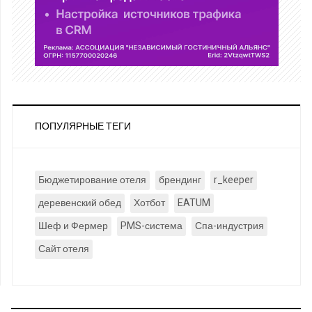
ПОПУЛЯРНЫЕ ТЕГИ
Бюджетирование отеля
брендинг
r_keeper
деревенский обед
Хотбот
EATUM
Шеф и Фермер
PMS-система
Спа-индустрия
Сайт отеля