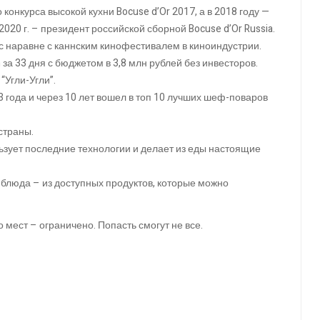
конкурса высокой кухни Bocuse d’Or 2017, а в 2018 году —
2020 г. – президент российской сборной Bocuse d’Or Russia.
 наравне с каннским кинофестивалем в киноиндустрии.
за 33 дня с бюджетом в 3,8 млн рублей без инвесторов.
“Угли-Угли”.
 года и через 10 лет вошел в топ 10 лучших шеф-поваров
страны.
льзует последние технологии и делает из еды настоящие
 блюда – из доступных продуктов, которые можно
 мест – ограничено. Попасть смогут не все.