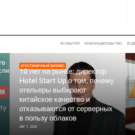
#СОБЫТИЯ
#ЗАКОНОДАТЕЛЬСТВО
#СД
#ГОСТИНИЧНЫЙ БИЗНЕС
10 лет на рынке: директор
Hotel Start Up о том, почему
отельеры выбирают
китайское качество и
отказываются от серверных
в пользу облаков
АВГ 7, 2026