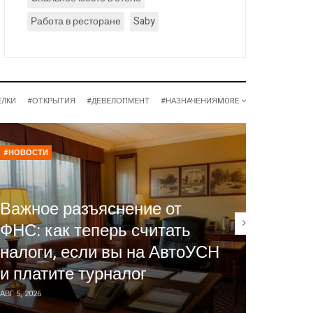
Работа в ресторане
Saby
ЕЛКИ
#ОТКРЫТИЯ
#ДЕВЕЛОПМЕНТ
#НАЗНАЧЕНИЯ
MORE
#НОВОСТИ
#НОВОСТ
Отель
Важное разъяснение от
госуд
ФНС: как теперь считать
Фальк
налоги, если вы на АвтоУСН
механ
и платите турналог
для ч
АВГ 5, 2026
АВГ 5, 2026