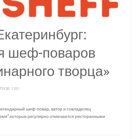
Екатеринбург:
ля шеф-поваров
инарного творца»
РОВ: 1351
егендарный шеф-повар, автор и совладелец
“Племя”,которые регулярно отмечаются ресторанными