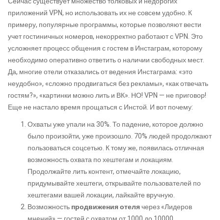
Сейчас существует множество толковых и недорогих
приложений VPN, но использовать их не совсем удобно. К
примеру, популярные программы, которые позволяют вести
учет гостиничных номеров, некорректно работают с VPN. Это
усложняет процесс общения с гостем в Инстаграм, которому
необходимо оперативно ответить о наличии свободных мест.
Да, многие отели отказались от ведения Инстаграма: «это
неудобно», «сложно продвигаться без рекламы», «как отвечать
гостям?», «картинки можно лить и ВК». НО! VPN — не приговор!
Еще не настало время прощаться с Инстой. И вот почему:
Охваты уже упали на 30%. То падение, которое должно
было произойти, уже произошло. 70% людей продолжают
пользоваться соцсетью. К тому же, появилась отличная
возможность охвата по хештегам и локациям.
Продолжайте лить контент, отмечайте локацию,
придумывайте хештеги, открывайте пользователей по
хештегами вашей локации, лайкайте вручную.
Возможность
продвижения отеля
через «Лидеров
мнений» — гостей с охватом от 1000 до 10000