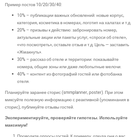
Пример постов 10/20/30/40:
10% – публикации важных обновлений: новые корпус,
категория, косметика в номерах, логотип на халатах и т.д.
20% – призывы к действию: забронировать номер,
актуальные акции или пакеты услуг, «спроси об отеле»,
«что посмотреть», оставьте отзыв и т.д. Цель — заставить
«Жмакнуть».
30% – рассказ об отеле и территории: показывайте
номера, общие зоны или даже любопытные мелочи.
40% – контент из фотографий гостей или фотобанка
отеля.
Планируйте заранее сторис (smmplanner, poster). При этом
миксуйте полезную информацию с реактивной (упоминания в
сторис), публикуйте отзывы гостей.
Экспериментируйте, проверяйте гипотезы. Используйте
максимум!
Проводите опросы гостей. К примеру, откуда они о вас