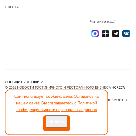
ОФЕРТА
Читайте нас:
СООБЩИТЬ ОБ ОШИБКЕ
© 2026 НОВОСТИ ГОСТИНИЧНОГО И РЕСТОРАННОГО БИЗНЕСА
HORECA
ESTATE
. ВСЕ ПРАВА ЗАЩИЩЕНЫ. DESIGNED BY
JOOMLART.COM
.
Сайт использует cookie-файлы. Оставаясь на
JOOMLA! CMS
- ПРОГРАММНОЕ ОБЕСПЕЧЕНИЕ, РАСПРОСТРАНЯЕМОЕ ПО
нашем сайте, Вы соглашаетесь с
Политикой
ЛИЦЕНЗИИ
GNU GENERAL PUBLIC LICENSE
.
конфиденциальности персональных данных
Принять