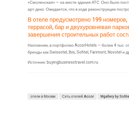
«Смоленская» — на месте здания АТС. Оно было пост
арт-деко. Ожидается, что в ходе реконструкции постр
В отеле предусмотрено 199 номеров, 
террасой, бар и двухуровневая парк
завершения строительных работ состав
Напомним, в портфолио AccorHotels — более 4 тыс. о
бренды как Swissotel, Ibis, Sofitel, Farimont, Novotel и др
Источник: buyingbusinesstravel.com.ru
отели в Москве
Сеть отелей Accor
Mgallery by Sofite