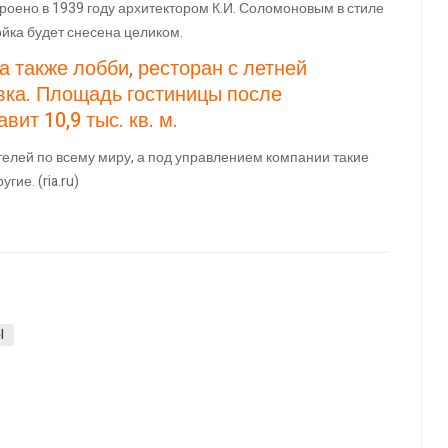
роено в 1939 году архитектором К.И. Соломоновым в стиле
ойка будет снесена целиком.
а также лобби, ресторан с летней
овка. Площадь гостиницы после
ит 10,9 тыс. кв. м.
телей по всему миру, а под управлением компании такие
угие. (ria.ru)
l