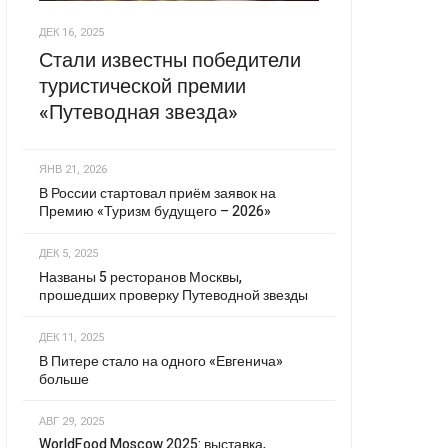
ДЕК 16, 2025
Стали известны победители
туристической премии
«Путеводная звезда»
ЯНВ 21, 2026
В России стартовал приём заявок на
Премию «Туризм будущего – 2026»
ДЕК 5, 2025
Названы 5 ресторанов Москвы,
прошедших проверку Путеводной звезды
ДЕК 11, 2025
В Питере стало на одного «Евгенича»
больше
АВГ 29, 2025
WorldFood Moscow 2025: выставка,