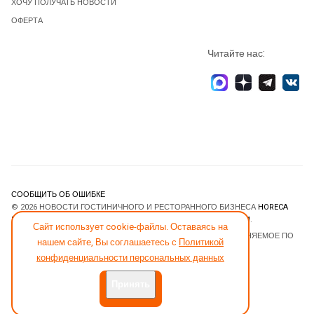
ХОЧУ ПОЛУЧАТЬ НОВОСТИ
ОФЕРТА
Читайте нас:
СООБЩИТЬ ОБ ОШИБКЕ
© 2026 НОВОСТИ ГОСТИНИЧНОГО И РЕСТОРАННОГО БИЗНЕСА
HORECA
ESTATE
. ВСЕ ПРАВА ЗАЩИЩЕНЫ. DESIGNED BY
JOOMLART.COM
.
Сайт использует cookie-файлы. Оставаясь на
JOOMLA! CMS
- ПРОГРАММНОЕ ОБЕСПЕЧЕНИЕ, РАСПРОСТРАНЯЕМОЕ ПО
нашем сайте, Вы соглашаетесь с
Политикой
ЛИЦЕНЗИИ
GNU GENERAL PUBLIC LICENSE
.
конфиденциальности персональных данных
Принять