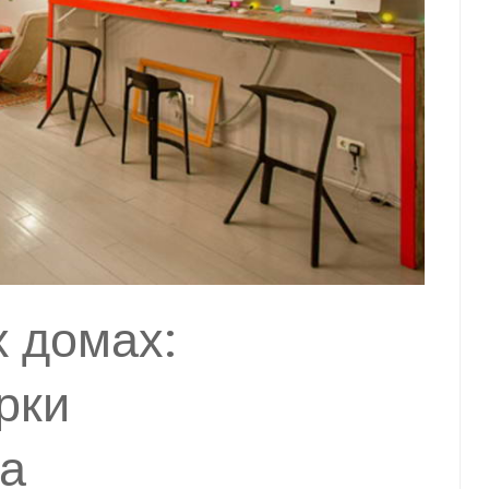
 домах:
рки
ва