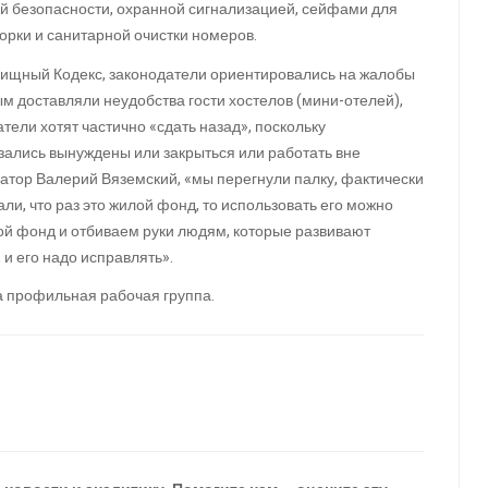
й безопасности, охранной сигнализацией, сейфами для
орки и санитарной очистки номеров.
ищный Кодекс, законодатели ориентировались на жалобы
м доставляли неудобства гости хостелов (мини-отелей),
тели хотят частично «сдать назад», поскольку
зались вынуждены или закрыться или работать вне
атор Валерий Вяземский, «мы перегнули палку, фактически
и, что раз это жилой фонд, то использовать его можно
ой фонд и отбиваем руки людям, которые развивают
и его надо исправлять».
а профильная рабочая группа.