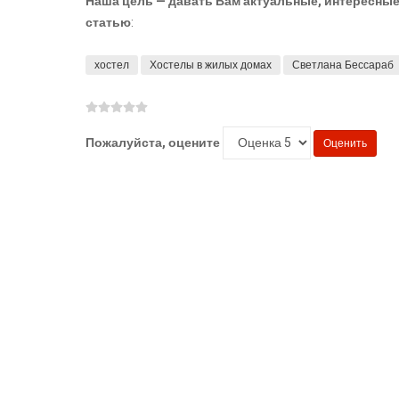
Наша цель — давать Вам актуальные, интересные 
статью
:
хостел
Хостелы в жилых домах
Светлана Бессараб
Пожалуйста, оцените