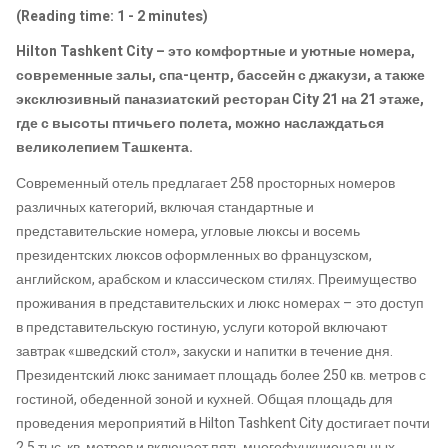
(Reading time: 1 - 2 minutes)
Hilton Tashkent City – это комфортные и уютные номера,
современные залы, спа-центр, бассейн с джакузи, а также
эксклюзивный паназиатский ресторан City 21 на 21 этаже,
где с высоты птичьего полета, можно наслаждаться
великолепием Ташкента.
Современный отель предлагает 258 просторных номеров
различных категорий, включая стандартные и
представительские номера, угловые люксы и восемь
президентских люксов оформленных во французском,
английском, арабском и классическом стилях. Преимущество
проживания в представительских и люкс номерах – это доступ
в представительскую гостиную, услуги которой включают
завтрак «шведский стол», закуски и напитки в течение дня.
Президентский люкс занимает площадь более 250 кв. метров с
гостиной, обеденной зоной и кухней. Общая площадь для
проведения мероприятий в Hilton Tashkent City достигает почти
2,5 тыс. кв. метров и включает пять многофункциональных