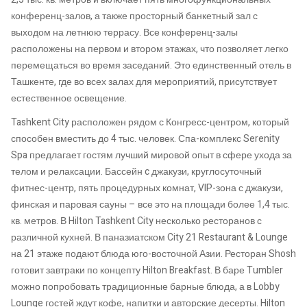
конференц-залов, а также просторный банкетный зал с
выходом на летнюю террасу. Все конференц-залы
расположены на первом и втором этажах, что позволяет легко
перемещаться во время заседаний. Это единственный отель в
Ташкенте, где во всех залах для мероприятий, присутствует
естественное освещение.
Tashkent City расположен рядом с Конгресс-центром, который
способен вместить до 4 тыс. человек. Спа-комплекс Serenity
Spa предлагает гостям лучший мировой опыт в сфере ухода за
телом и релаксации. Бассейн c джакузи, круглосуточный
фитнес-центр, пять процедурных комнат, VIP-зона с джакузи,
финская и паровая сауны – все это на площади более 1,4 тыс.
кв. метров. В Hilton Tashkent City несколько ресторанов с
различной кухней. В паназиатском City 21 Restaurant & Lounge
на 21 этаже подают блюда юго-восточной Азии. Ресторан Shosh
готовит завтраки по концепту Hilton Breakfast. В баре Tumbler
можно попробовать традиционные барные блюда, а в Lobby
Lounge гостей ждут кофе, напитки и авторские десерты. Hilton