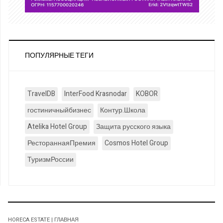
ПОПУЛЯРНЫЕ ТЕГИ
TravelDB
InterFood Krasnodar
KOBOR
гостиничныйбизнес
Контур.Школа
Atelika Hotel Group
Защита русского языка
РестораннаяПремия
Cosmos Hotel Group
ТуризмРоссии
HORECA ESTATE | ГЛАВНАЯ