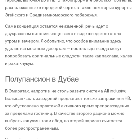
тарифы, включая BB и HB. В таком формате работают объекты,
расположенные в городской черте, а также некоторые курорты
Эгейского и Средиземноморского побережья.
Сама концепция остается неизменной: речь идет о
двухразовом питании, чаще всего в виде шведского стола
утром и вечером. Любопытно, что особое внимание здесь
уделяется местным десертам — постояльцы всегда могут
попробовать оригинальные сладости, такие как пахлава, халва
и рахат-лукум.
Полупансион в Дубае
В Эмиратах, напротив, не столь развита система All inclusive.
Большая часть заведений предлагают только завтраки или HB,
что обусловлено практикой активного времяпрепровождения
за пределами гостиниц. В качестве второго рациона можно
выбрать как ужин, так и обед, но второй вариант считается
более распространенным.