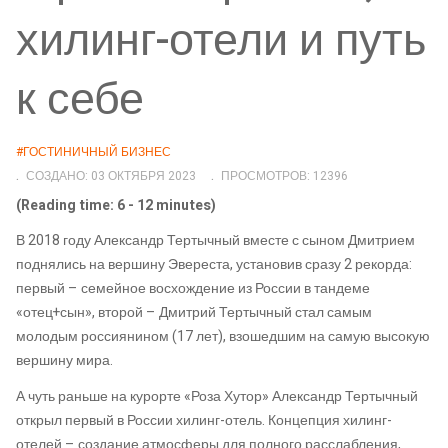
хилинг-отели и путь
к себе
#ГОСТИНИЧНЫЙ БИЗНЕС
СОЗДАНО: 03 ОКТЯБРЯ 2023
ПРОСМОТРОВ: 12396
(Reading time: 6 - 12 minutes)
В 2018 году Александр Тертычный вместе с сыном Дмитрием
поднялись на вершину Эвереста, установив сразу 2 рекорда:
первый – семейное восхождение из России в тандеме
«отец+сын», второй – Дмитрий Тертычный стал самым
молодым россиянином (17 лет), взошедшим на самую высокую
вершину мира.
А чуть раньше на курорте «Роза Хутор» Александр Тертычный
открыл первый в России хилинг-отель. Концепция хилинг-
отелей – создание атмосферы для полного расслабления,