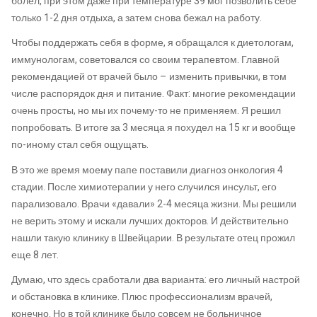
болел, при этом даже при температуре 39 мог позволить себе
только 1-2 дня отдыха, а затем снова бежал на работу.
Чтобы поддержать себя в форме, я обращался к диетологам,
иммунологам, советовался со своим терапевтом. Главной
рекомендацией от врачей было – изменить привычки, в том
числе распорядок дня и питание. Факт: многие рекомендации
очень просты, но мы их почему-то не применяем. Я решил
попробовать. В итоге за 3 месяца я похудел на 15 кг и вообще
по-иному стал себя ощущать.
В это же время моему папе поставили диагноз онкология 4
стадии. После химиотерапии у него случился инсульт, его
парализовало. Врачи «давали» 2-4 месяца жизни. Мы решили
не верить этому и искали лучших докторов. И действительно
нашли такую клинику в Швейцарии. В результате отец прожил
еще 8 лет.
Думаю, что здесь сработали два варианта: его личный настрой
и обстановка в клинике. Плюс профессионализм врачей,
конечно. Но в той клинике было совсем не больничное