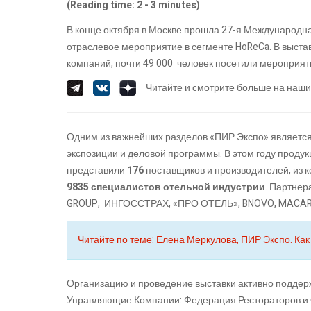
(Reading time: 2 - 3 minutes)
В конце октября в Москве прошла 27-я Международна
отраслевое мероприятие в сегменте HoReCa. В выста
компаний, почти 49 000 человек посетили мероприят
Читайте и смотрите больше на наши
Одним из важнейших разделов «ПИР Экспо» являетс
экспозиции и деловой программы. В этом году проду
представили
176
поставщиков и производителей, из 
9835 специалистов отельной индустрии
. Партнер
GROUP, ИНГОССТРАХ, «ПРО ОТЕЛЬ», BNOVO, MACAR
Читайте по теме: Елена Меркулова, ПИР Экспо. К
Организацию и проведение выставки активно подде
Управляющие Компании: Федерация Рестораторов и