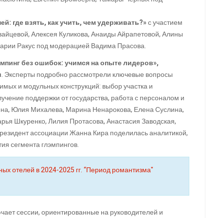
: где взять, как учить, чем удерживать?»
с участием
айцевой, Алексея Куликова, Анаиды Айрапетовой, Алины
Марии Ракус под модерацией Вадима Прасова.
мпинг без ошибок: учимся на опыте лидеров»,
и
. Эксперты подробно рассмотрели ключевые вопросы
имых и модульных конструкций: выбор участка и
учение поддержки от государства, работа с персоналом и
на, Юлия Михалева, Марина Ненарокова, Елена Суслина,
арья Шкуренко, Лилия Протасова, Анастасия Заводская,
Президент ассоциации Жанна Кира поделилась аналитикой,
ия сегмента глэмпингов.
ых отелей в 2024-2025 гг. “Период романтизма"
ает сессии, ориентированные на руководителей и