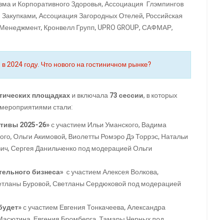
зма и Корпоративного Здоровья, Ассоциация Глэмпингов
Закупками, Ассоциация Загородных Отелей, Российская
 Менеджмент, Кронвелл Групп, UPRO GROUP, САФМАР,
 2024 году. Что нового на гостиничном рынке?
атических площадках
и включала
73 сессии
, в которых
мероприятиями стали:
ктивы 2025-26»
с участием Ильи Уманского, Вадима
ого, Ольги Акимовой, Виолетты Ромэро Дэ Торрэс, Натальи
ч, Сергея Данильченко под модерацией Ольги
тельного бизнеса»
с участием Алексея Волкова,
тланы Буровой, Светланы Сердюковой под модерацией
будет»
с участием Евгения Тонкачеева, Александра
Масютина, Евгения Бромберга, Тамары Черных под