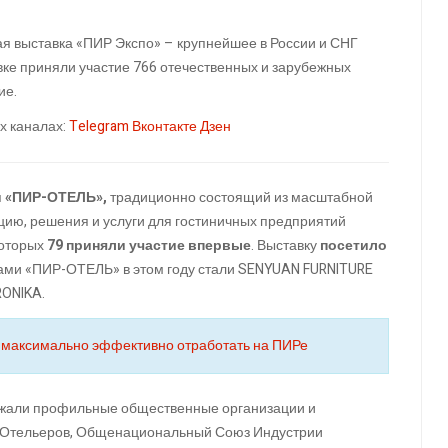
я выставка «ПИР Экспо» – крупнейшее в России и СНГ
вке приняли участие 766 отечественных и зарубежных
ие.
х каналах:
Telegram
Вконтакте
Дзен
я
«ПИР-ОТЕЛЬ»,
традиционно состоящий из масштабной
кцию, решения и услуги для гостиничных предприятий
которых
79 приняли участие впервые
. Выставку
посетило
ами «ПИР-ОТЕЛЬ» в этом году стали SENYUAN FURNITURE
ONIKA.
ак максимально эффективно отработать на ПИРе
ржали профильные общественные организации и
 Отельеров, Общенациональный Союз Индустрии