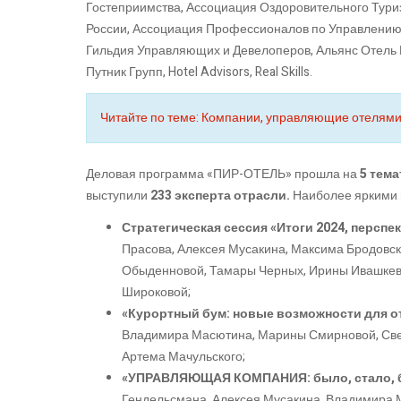
Гостеприимства, Ассоциация Оздоровительного Тури
России, Ассоциация Профессионалов по Управлению 
Гильдия Управляющих и Девелоперов, Альянс Отель
Путник Групп, Hotel Advisors, Real Skills.
Читайте по теме: Компании, управляющие отелями в
Деловая программа «ПИР-ОТЕЛЬ» прошла на
5 тем
выступили
233 эксперта отрасли.
Наиболее яркими 
Стратегическая сессия «Итоги 2024, перспе
Прасова, Алексея Мусакина, Максима Бродовск
Обыденновой, Тамары Черных, Ирины Ивашкеви
Широковой;
«Курортный бум: новые возможности для о
Владимира Масютина, Марины Смирновой, Све
Артема Мачульского;
«УПРАВЛЯЮЩАЯ КОМПАНИЯ: было, стало, 
Гендельсмана, Алексея Мусакина, Владимира 