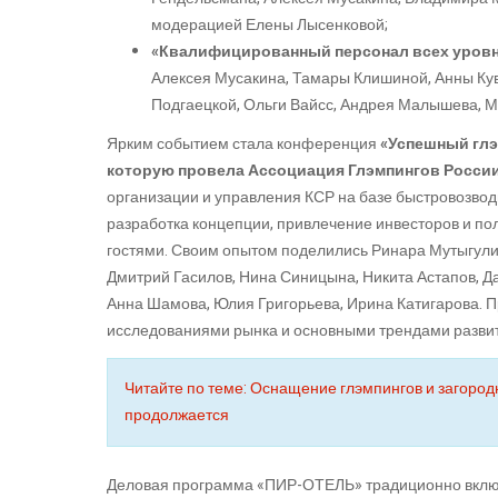
модерацией Елены Лысенковой;
«Квалифицированный персонал всех уровней
Алексея Мусакина, Тамары Клишиной, Анны Кув
Подгаецкой, Ольги Вайсс, Андрея Малышева, 
Ярким событием стала конференция
«Успешный глэ
которую провела Ассоциация Глэмпингов Росси
организации и управления КСР на базе быстровозвод
разработка концепции, привлечение инвесторов и пол
гостями. Своим опытом поделились Ринара Мутыгули
Дмитрий Гасилов, Нина Синицына, Никита Астапов, Д
Анна Шамова, Юлия Григорьева, Ирина Катигарова. 
исследованиями рынка и основными трендами развит
Читайте по теме: Оснащение глэмпингов и загородн
продолжается
Деловая программа «ПИР-ОТЕЛЬ» традиционно включ