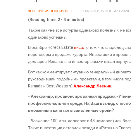
#ГОСТИНИЧНЫЙ БИЗНЕС
СОЗДАНО: 05 НОЯБРЯ 2020
(Reading time: 2 - 4 minutes)
Так же как «не все йогурты одинаково полезны», не 
одинаково успешны.
В октябре Horeca.Estate
писал
о том, что владелец сп
переговоры о продаже курорта. Инвестиции в проект, 
долларов. Изначально инвестор рассчитывал вернуть 
Вот как комментирует ситуацию генеральный директор
руководивший подобными проектами, в том числе под бре
Ramada и Best Western)
Александр Лесник
:
- Александр, проанонсированная продажа «Уткин
профессиональной среде. На Ваш взгляд, способ
вложенный капитал в заявленные сроки?
- Вложение 100 млн. долларов в 48 номеров (или более
Такие инвестиции оставили позади и «Ритц» на Тверск