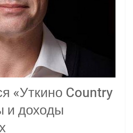
я «Уткино Country
ы и доходы
х