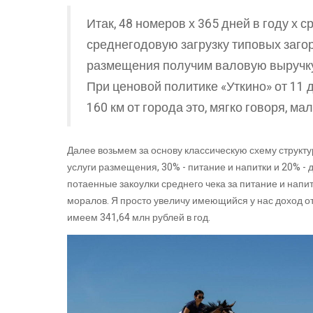
Итак, 48 номеров х 365 дней в году х 
среднегодовую загрузку типовых загор
размещения получим валовую выручку 
При ценовой политике «Уткино» от 11 д
160 км от города это, мягко говоря, ма
Далее возьмем за основу классическую схему структу
услуги размещения, 30% - питание и напитки и 20% - 
потаенные закоулки среднего чека за питание и напит
моралов. Я просто увеличу имеющийся у нас доход от
имеем 341,64 млн рублей в год.