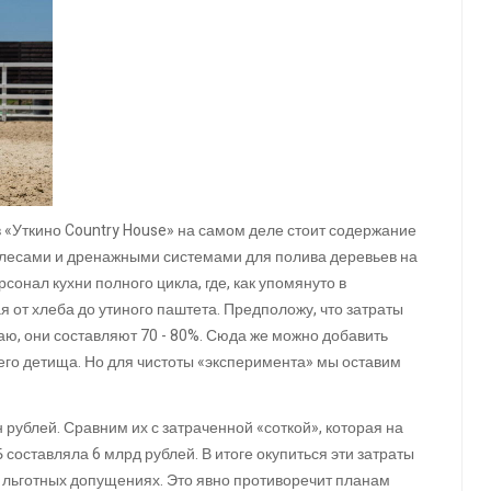
в «Уткино Country House» на самом деле стоит содержание
, лесами и дренажными системами для полива деревьев на
сонал кухни полного цикла, где, как упомянуто в
я от хлеба до утиного паштета. Предположу, что затраты
маю, они составляют 70 - 80%. Сюда же можно добавить
го детища. Но для чистоты «эксперимента» мы оставим
н рублей. Сравним их с затраченной «соткой», которая на
составляла 6 млрд рублей. В итоге окупиться эти затраты
ма льготных допущениях. Это явно противоречит планам