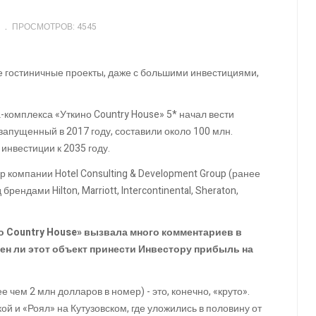
ПРОСМОТРОВ: 4545
все гостиничные проекты, даже с большими инвестициями,
а-комплекса «Уткино Country House» 5* начал вести
запущенный в 2017 году, составили около 100 млн.
инвестиции к 2035 году.
 компании Hotel Consulting & Development Group (ранее
ндами Hilton, Marriott, Intercontinental, Sheraton,
о Country House» вызвала много комментариев в
ен ли этот объект принести Инвестору прибыль на
 чем 2 млн долларов в номер) - это, конечно, «круто».
ой и «Роял» на Кутузовском, где уложились в половину от