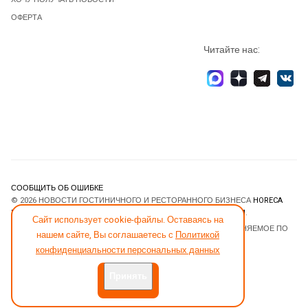
ОФЕРТА
Читайте нас:
СООБЩИТЬ ОБ ОШИБКЕ
© 2026 НОВОСТИ ГОСТИНИЧНОГО И РЕСТОРАННОГО БИЗНЕСА
HORECA
ESTATE
. ВСЕ ПРАВА ЗАЩИЩЕНЫ. DESIGNED BY
JOOMLART.COM
.
Сайт использует cookie-файлы. Оставаясь на
JOOMLA! CMS
- ПРОГРАММНОЕ ОБЕСПЕЧЕНИЕ, РАСПРОСТРАНЯЕМОЕ ПО
нашем сайте, Вы соглашаетесь с
Политикой
ЛИЦЕНЗИИ
GNU GENERAL PUBLIC LICENSE
.
конфиденциальности персональных данных
Принять