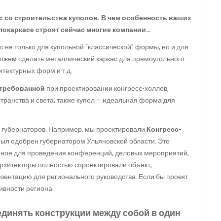
с со строительства куполов. В чем особенность ваших
локаркасе строят сейчас многие компании…
 не только для купольной “классической” формы, но и для
можем сделать металлический каркас для прямоугольного
тектурных форм и т.д.
стребованной
при проектировании конгресс-холлов,
транства и света; также купол – идеальная форма для
 губернаторов. Например, мы проектировали
Конгресс-
ыл одобрен губернатором Ульяновской области. Это
нное для проведения конференций, деловых мероприятий,
рхитекторы полностью спроектировали объект,
езентацию для регионального руководства. Если бы проект
ивности региона.
единять конструкции между собой в один