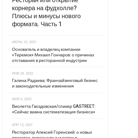
Ресторан или открытие
корнера на фудхолле?
Плюсы и минусы нового
формата. Часть 1
ИЮНЬ 10, 2021
Основатель и владелец компании
«Теремок» Михаил Гончаров: о причинах
отставания в ресторанной индустрии
ЯНВ 24, 2022
Галина Радаева: Франчайзинговый бизнес
и законодательные изменения
МАЯ 6, 2022
Виолетта Гвоздовская/спикер GASTREET:
«Сейчас важна систематизация бизнеса»
АПР 12, 2021
Ресторатор Алексей Горенский: о новых
проектах, персонале и участии в