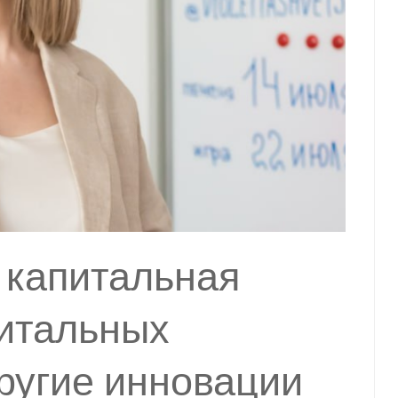
 капитальная
питальных
ругие инновации