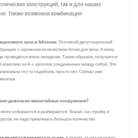
лических конструкций, так и для наших
мня. Также возможна комбинация
ационного зала в Абхазии
. Основной дегустационный
трукцию с огромным количеством бочек для вина. К нему
де проводятся мини-экскурсии. Таким образом, получается
 комплекс из 4-х куполов, соединенных между собой. Это
ализовали что-то подобное, просто нет. Сейчас уже
 монтаж.
акие довольно масштабные сооружения?
легко собираются и разбираются. Значит, на стройку и
урсов, не надо привлекать большое количество
ия являются некапитальными
, а значит, за них не нужно