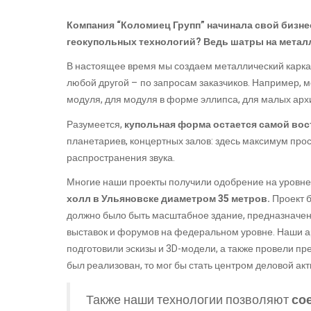
Компания “Коломиец Групп” начинала свой бизне
геокупольных технологий? Ведь шатры на метал
В настоящее время мы создаем металлический каркас
любой другой – по запросам заказчиков. Например, 
модуля, для модуля в форме эллипса, для малых архи
Разумеется,
купольная форма остается самой во
планетариев, концертных залов: здесь максимум прос
распространения звука.
Многие наши проекты получили одобрение на уровне
холл в Ульяновске диаметром 35 метров.
Проект б
должно было быть масштабное здание, предназначе
выставок и форумов на федеральном уровне. Наши а
подготовили эскизы и 3D-модели, а также провели пр
был реализован, то мог бы стать центром деловой акт
Также наши технологии позволяют
со