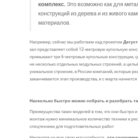
комплекс.
Это возможно как для метал
конструкций из дерева и из живого ка
материалов.
Например, сейчас мы работаем над проектом
Дегуст
зал представляет собой 12-метровую купольную конс
примыкают три 6-метровые купольные конструкции, г
не несколько отдельных модульных строений, а целый
уникальное строение, в России компаний, которые ре
заканчивается этап производства, и с марта начнется
Насколько быстро можно собрать и разобрать т
Преимущества таких моделей в том, что они быстро и 
монтаж нужно минимальное количество техники и рес
спецтехники для подготовительных работ.
Несмотря на всю свою масштабность,
эти сооружен