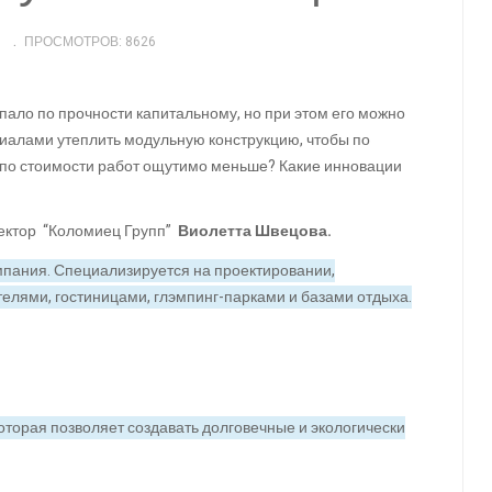
ПРОСМОТРОВ: 8626
упало по прочности капитальному, но при этом его можно
риалами утеплить модульную конструкцию, чтобы по
а по стоимости работ ощутимо меньше? Какие инновации
ректор “Коломиец Групп”
Виолетта
Швецова.
пания. Специализируется на проектировании,
телями, гостиницами, глэмпинг-парками и базами отдыха.
оторая позволяет создавать долговечные и экологически