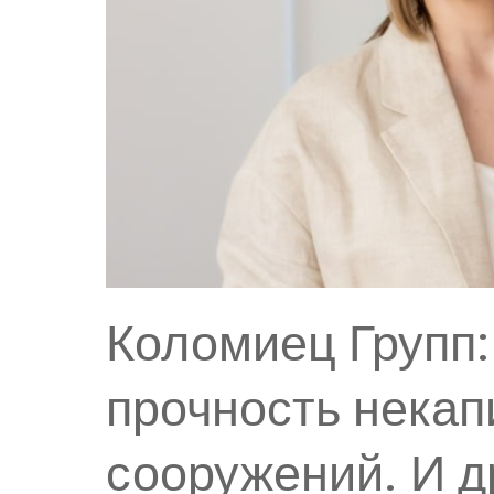
Коломиец Групп:
прочность нека
сооружений. И д