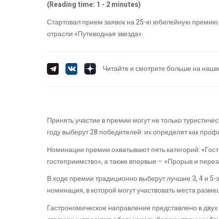
(Reading time: 1 - 2 minutes)
Стартовал прием заявок на 25-ю юбилейную премию 
отрасли «Путеводная звезда».
Читайте и смотрите больше на наши
Принять участие в премии могут не только туристиче
году выберут 28 победителей: их определят как профи
Номинации премии охватывают пять категорий: «Гост
гостеприимство», а также впервые – «Прорыв и переза
В ходе премии традиционно выберут лучшие 3, 4 и 5-
номинация, в которой могут участвовать места разме
Гастрономическое направление представлено в двух 