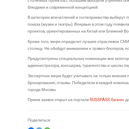
столичных проектов с большим выбором утренних бл
блюдами и современной концепцией.
В категории впечатлений и гостеприимства выберут л
показа (музеи и театры). Впервые в этом году появи
проектов, ориентированных на Китай или Ближний Во
Кроме того, жюри определит лучшее отраслевое СМИ 
столицу. Не обойдут вниманием и трэвел-блогеров, 
Предусмотрены специальные номинации вне категорий
администратора, консьержа, турагентства и школы п
Экспертное жюри будет учитывать не только мнения 
бронирования, отзывы. Победители в каждой номинац
города Москвы.
Прием заявок открыт на портале
RUSSPASS.Бизнес
до
Поделиться: