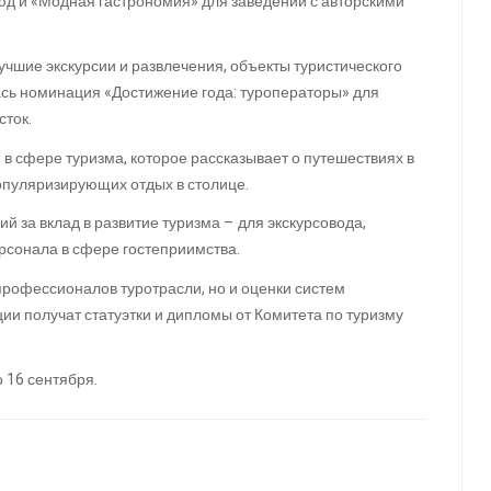
юд и «Модная гастрономия» для заведений с авторскими
учшие экскурсии и развлечения, объекты туристического
лась номинация «Достижение года: туроператоры» для
сток.
в сфере туризма, которое рассказывает о путешествиях в
популяризирующих отдых в столице.
 за вклад в развитие туризма – для экскурсовода,
ерсонала в сфере гостеприимства.
профессионалов туротрасли, но и оценки систем
ии получат статуэтки и дипломы от Комитета по туризму
 16 сентября.