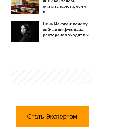
ФНС: как теперь
считать налоги, если
в…
Нина Макогон: почему
сейчас шеф-повара
ресторанов уходят в ч…
Стать Экспертом