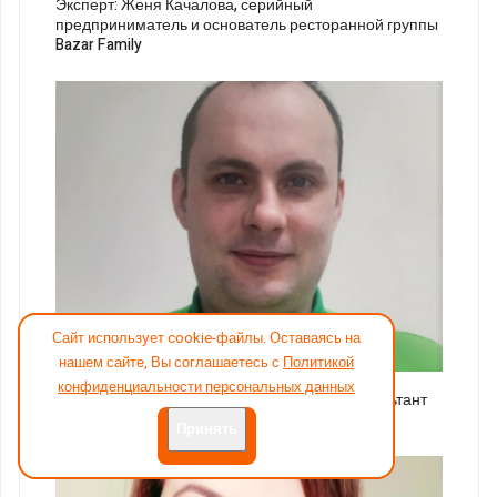
Эксперт: Женя Качалова, серийный
предприниматель и основатель ресторанной группы
Bazar Family
Сайт использует cookie-файлы. Оставаясь на
23
нашем сайте, Вы соглашаетесь с
Политикой
конфиденциальности персональных данных
Эксперт: Алексей Злотников, продавец-консультант
«Леруа Мерлен»
Принять