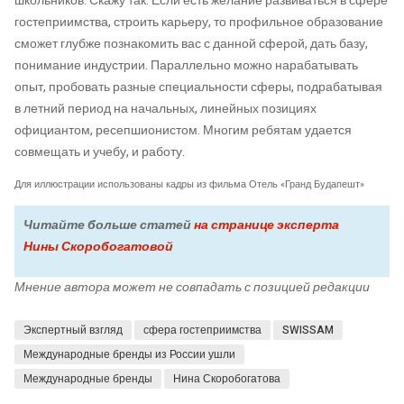
школьников. Скажу так: Если есть желание развиваться в сфере
гостеприимства, строить карьеру, то профильное образование
сможет глубже познакомить вас с данной сферой, дать базу,
понимание индустрии. Параллельно можно нарабатывать
опыт, пробовать разные специальности сферы, подрабатывая
в летний период на начальных, линейных позициях
официантом, ресепшионистом. Многим ребятам удается
совмещать и учебу, и работу.
Для иллюстрации использованы кадры из фильма Отель «Гранд Будапешт»
Читайте больше статей
на странице эксперта
Нины Скоробогатовой
Мнение автора может не совпадать с позицией редакции
Экспертный взгляд
сфера гостеприимства
SWISSAM
Международные бренды из России ушли
Международные бренды
Нина Скоробогатова