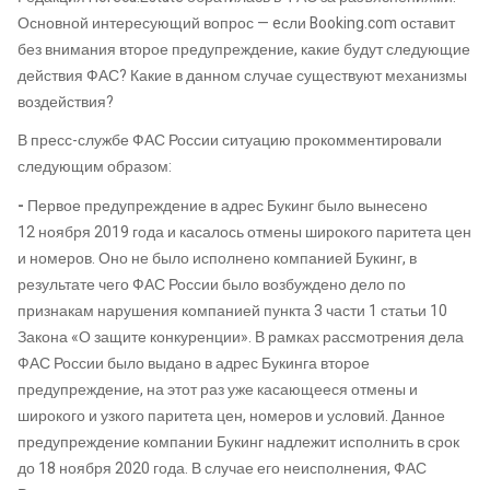
Основной интересующий вопрос —
e
сли Booking
.
com
оставит
без внимани
я
второе предупреждение, какие будут следующие
действия ФАС?
Какие в данном случае существуют механизмы
воздействия?
В пресс-службе ФАС России ситуацию прокомментировали
следующим образом:
-
Первое предупреждение в адрес Букинг было вынесено
12
ноября
2019
года
и касалось отмены широкого паритета цен
и номеров. Оно не было исполнено компанией Букинг, в
результате чего ФАС России было возбуждено дело по
признакам нарушения компанией пункта 3 части 1 статьи 10
Закона
«О
защите конкуренции
»
. В рамках рассмотрения дела
ФАС России было выдано в адрес Букинга второе
предупреждение, на этот раз уже касающееся отмены и
широкого и узкого паритета цен, номеров и условий. Данное
предупреждение компании Букинг надлежит исполнить в срок
до 18
ноября
2020
года
. В случае его неисполнения, ФАС