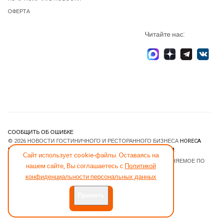
ОФЕРТА
Читайте нас:
СООБЩИТЬ ОБ ОШИБКЕ
© 2026 НОВОСТИ ГОСТИНИЧНОГО И РЕСТОРАННОГО БИЗНЕСА
HORECA
ESTATE
. ВСЕ ПРАВА ЗАЩИЩЕНЫ. DESIGNED BY
JOOMLART.COM
.
Сайт использует cookie-файлы. Оставаясь на
JOOMLA! CMS
- ПРОГРАММНОЕ ОБЕСПЕЧЕНИЕ, РАСПРОСТРАНЯЕМОЕ ПО
нашем сайте, Вы соглашаетесь с
Политикой
ЛИЦЕНЗИИ
GNU GENERAL PUBLIC LICENSE
.
конфиденциальности персональных данных
Принять