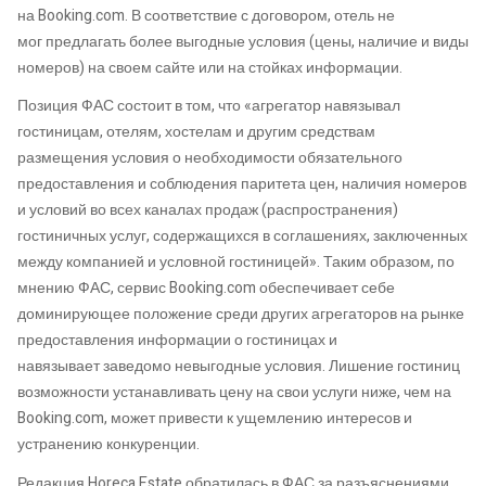
на Booking.
com
.
В соответствие с договором,
отель не
мог
предлагать
более выгодные условия
(цены, наличие и виды
номеров) на своем сайте или
на
стойках информации.
Позиция ФАС
состоит в том, что
«
а
грегатор навязывал
гостиницам, отелям, хостелам и другим средствам
размещения условия о необходимости обязательного
предоставления и соблюдения паритета цен, наличия номеров
и условий во всех каналах продаж (распространения)
гостиничных услуг, содержащихся в соглашениях, заключенных
между компанией и условной гостини
цей».
Таким образом, по
мнению ФАС, сервис
Booking
.
com
обеспечива
ет
себе
доминирующее положение среди других агрегаторов на рынке
предоставления информации о гостиницах и
навязыва
ет
заведомо невыгодные условия. Лишение гостиниц
возможности устанавливать цену на свои услуги ниже, чем на
Booking.com, мо
жет
привести к ущемлению интересов и
устранению конкуренции
.
Редакция
Horeca
.
Estate
обратилась в ФАС за разъяснениями.