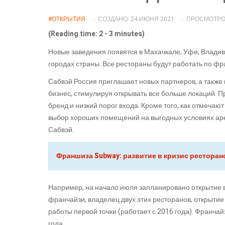
#ОТКРЫТИЯ
СОЗДАНО: 24 ИЮНЯ 2021
ПРОСМОТРОВ
(Reading time: 2 - 3 minutes)
Новые заведения появятся в Махачкале, Уфе, Владиво
городах страны. Все рестораны будут работать по ф
Сабвэй Россия приглашает новых партнеров, а такж
бизнес, стимулируя открывать все больше локаций.
бренд и низкий порог входа. Кроме того, как отмеча
выбор хороших помещений на выгодных условиях ар
Сабвэй.
Франшиза Subway: развитие в кризис рестора
Например, на начало июля запланировано открытие в
франчайзи, владелец двух этих ресторанов, открытие
работы первой точки (работает с 2016 года). Франчай
года.