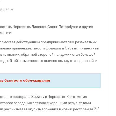
: 15219
стоке, Черкесске, Липецке, Санкт-Петербурге и других
раншизе.
е помогает действующим предпринимателям развивать их
 Причина привлекательности франшизы Сабвэй — известный
ют в компании, обратной стороной пандемии стал большой
енды. Этой возможностью активно пользуются франчайзи
нов быстрого обслуживания
торого ресторана Subway в Черкесске. Как отметил
 второго заведения связано с хорошими результатами
зи рассчитывает окупить вложения в новый ресторан за 2-3