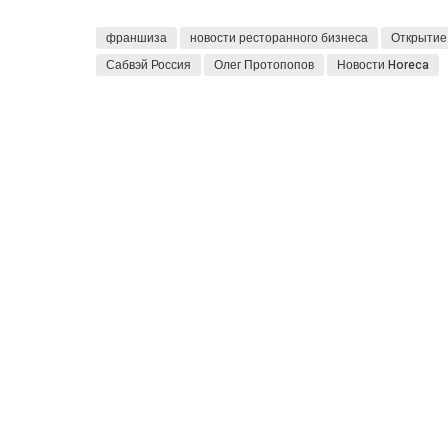
франшиза
новости ресторанного бизнеса
Открытие
Сабвэй Россия
Олег Протопопов
Новости Horeca