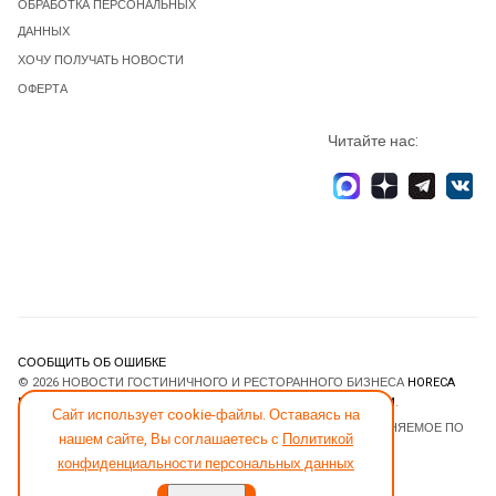
ОБРАБОТКА ПЕРСОНАЛЬНЫХ
ДАННЫХ
ХОЧУ ПОЛУЧАТЬ НОВОСТИ
ОФЕРТА
Читайте нас:
СООБЩИТЬ ОБ ОШИБКЕ
© 2026 НОВОСТИ ГОСТИНИЧНОГО И РЕСТОРАННОГО БИЗНЕСА
HORECA
ESTATE
. ВСЕ ПРАВА ЗАЩИЩЕНЫ. DESIGNED BY
JOOMLART.COM
.
Сайт использует cookie-файлы. Оставаясь на
JOOMLA! CMS
- ПРОГРАММНОЕ ОБЕСПЕЧЕНИЕ, РАСПРОСТРАНЯЕМОЕ ПО
нашем сайте, Вы соглашаетесь с
Политикой
ЛИЦЕНЗИИ
GNU GENERAL PUBLIC LICENSE
.
конфиденциальности персональных данных